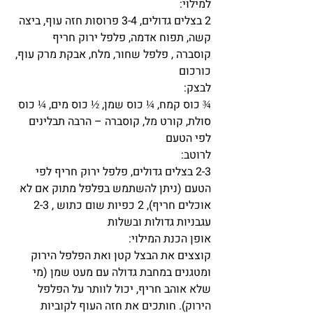
למילוי:    
2 בצלים גדולים, 3-4 פרוסות חזה עוף, ביצה 
קשה, תפוח אדמה, פלפל ירוק חריף
קוסברה , פלפל שחור, מלח, אבקת מרק עוף, 
כורכום
לבצק:
¾ כוס קמח, ¼ כוס שמן, ½ כוס מים, ¼ כוס 
סולת, קורט מל, קוסברה – הרבה תבלינים 
לפי הטעם
לרוטב:
2-3 בצלים גדולים, פלפל ירוק חריף לפי 
הטעם (ניתן להשתמש בפלפל מתוק אם לא 
אוכלים חריף), 2 כפיות שום כתוש , 2-3 
עגבניות גדולות ובשלות
אופן הכנת המילוי: 
קוצצים את הבצל קטן ואת הפלפל הירוק 
ומטגנים במחבת גדולה עם מעט שמן (מי 
שלא אוהב חריף, יכול לוותר על הפלפל 
הירוק). חותכים את חזה העוף לקוביות 