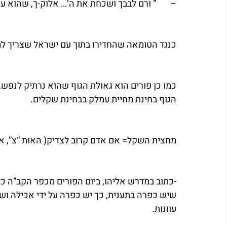
–	” ורם לבבך ושכחת את ה’… אלוק-ך, שהוא עמלק בגמטריא=רם.
כנגד הטומאה שהחדירו בתוך עם ישראל שצריך למ
כמו כן פורים הוא גאולת הגוף שהוא נרתיק לנפש,
הגוף בחינת מחיית עמלק בבחינת שקלים.
מחצית השקל= אם אדם קרוב לצדיק( האות “צ”, אזי
-כתוב במדרש אליהו, ביום הפורים מכפר הקב”ה כל
שיש כפרה בתענית, כך יש כפרה על ידי אכילה ושתיי
עוונות.