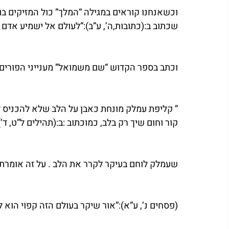
וכשאנחנו קוראים במגילה “המלך” כול המזיקים בו
שכתוב ב:(כתובות,ה’, ע”ב):”לעולם אל ישמיע אדם ל
וכתב בספר הקדוש “שם משמואל” מענייני הפורים:
” קליפת עמלק מונחת כאבן על הלב שלא להכניס דברי
קור וחום שיך רק בלב, כמוכתוב :ב:(תהילים ל”ט, ד’)
שעמלק לוחם בעיקר לקרר את הלב . על זה אומרת 
(פסחים נ’, ע”א):”אור שיקר בעולם הזה קפוי הוא 