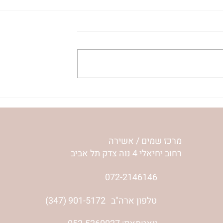
| ג’סיקה הלפרין
הר’ ימימה מזרחי בשיחה אישי
עם ליאת שי, אשת הלום קרב
והסרט 'מוכרח להיות בשמחה'-
ליאור שי והלם קרב
מרכז שמים / אשירה
רחוב יחיאלי 4 נוה צדק תל אביב
072-2146146
טלפון ארה"ב
(347) 901-5172