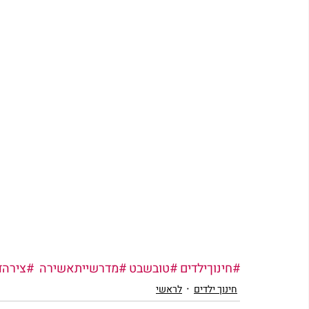
#חינוךילדים
#טובשבט
#מדרשייתאשירה
#צירהד
חינוך ילדים
לראשי