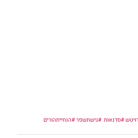
ויטש
#סדנאות
#גישתשפר
#הנחייתהורים