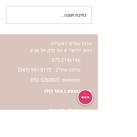
כתיבת תגובה...
נורית אילון הירש מארחת
את חני ויינרוט ומיכל כהן חי
בשיח נשי מרגש
מרכז שמים / אשירה
רחוב יחיאלי 4 נוה צדק תל אביב
072-2146146
טלפון ארה"ב
(347) 901-5172
וואטסאפ: 052-5260027
חניה בשפע באזור כולו
הרשמי לעדכונים