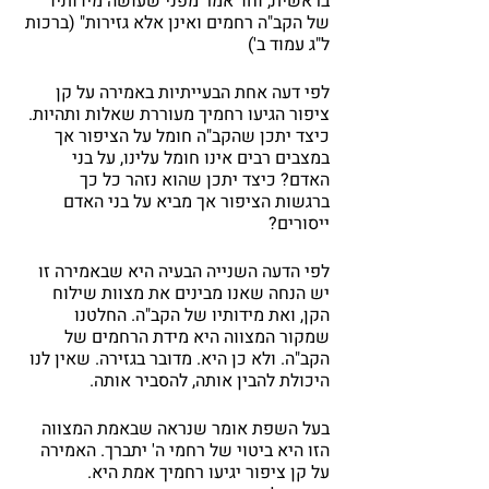
בראשית, וחד אמר מפני שעושה מידותיו 
של הקב"ה רחמים ואינן אלא גזירות" (ברכות 
ל"ג עמוד ב')
לפי דעה אחת הבעייתיות באמירה על קן 
ציפור הגיעו רחמיך מעוררת שאלות ותהיות. 
כיצד יתכן שהקב"ה חומל על הציפור אך 
במצבים רבים אינו חומל עלינו, על בני 
האדם? כיצד יתכן שהוא נזהר כל כך 
ברגשות הציפור אך מביא על בני האדם 
ייסורים?
לפי הדעה השנייה הבעיה היא שבאמירה זו 
יש הנחה שאנו מבינים את מצוות שילוח 
הקן, ואת מידותיו של הקב"ה. החלטנו 
שמקור המצווה היא מידת הרחמים של 
הקב"ה. ולא כן היא. מדובר בגזירה. שאין לנו 
היכולת להבין אותה, להסביר אותה.
בעל השפת אומר שנראה שבאמת המצווה 
הזו היא ביטוי של רחמי ה' יתברך. האמירה 
על קן ציפור יגיעו רחמיך אמת היא.