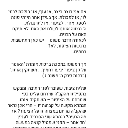
אם אני רוצה ביצה, או עוף, אני הולכת לרמי 
לוי, או למכולת. אך בעידן אחר הייתי פונה 
לספק אחר,  לציפור, או לתרנגולת.
ה' מצווה אותנו לשלח את האם. לא תיקח 
האם על הבנים.
לכאורה הדבר פשוט – יש כאן התחשבות 
ברגשות הציפור, לא? 
רחמים.
אך המשנה במסכת ברכות אומרת "האומר 
על קן ציפור יגיעו רחמיך... משתקין אותו." 
(ברכות פרק ה' משנה ג')
שליח ציבור, שעובר לפני התיבה, ומבקש 
בתפילתו מהקב"ה שירחם עלינו כפי 
שמרחם על הציפור – משתקים אותו. 
הגמרא מקשה על קביעה זו – הרי אכן נראה 
שהקב"ה מרחם במצווה זו על הציפור? אז 
מה הבעיה? בגמרא שני הסברים לעניין.
"חד אמר – מפני שמטיל קנאה במעשה 