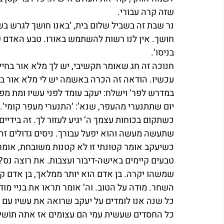
שזה קרה עבורי.
נר שבת זה בשביל שלום בית, ‘באנו חושך לגרש בש
חושך. אין לנו רשות להשתמש באורו. טבע האדם שב
בניסו’.
חנוכה זה חג שאומר תקשיבי, יש לך מלא אור בחיי
עכשיו. הודאה זה הכרה באשמה יש לי מלא אור בחי
במדרש לפר’ וישלח: יעקב עומד לפני עשיו ומת מפח
יום שתתנערי מהעפר, שנא’: ‘התנערי מעפר קומי’
כשתקום בכוחות עצמך ה’ יגיע לעזור לך. זה בידי
שתעשה מעשה והוא יפעל עבורך. ניסים גדולים זה 
כשיעקב אומר קטונתי זו לא קטנות משובחת, אומר ר
טבעים קיימים באישה-דיבור ועצבות. את רוצה נס?
שמשהו יקרה. בן אדם הוא יותר ממלאך, בן אדם ק
השחר. מודה על הטוב. וה’ אומר תראו את בניי מוד
כל החסדים שעשית עמי הם עצומים אז אתה תושיע או