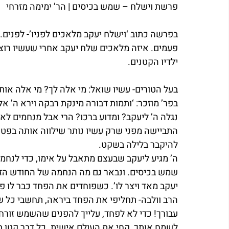
פרשת וישלח – שמש בכיסים | הר’ ימימה מזרחי
בפרשה כתוב ‘וישלח יעקב מלאכים לפניו’- לפנים.
ילדיו הקטנים.
בעל הטורים- עשיו שואל: מי אלה לך? מי אלה אות
בפר’ מוזכר: ‘ותמות דבורה מינקת רבקה וירא ה’ אל
נגלה ה’ ליעקב? ומדוע ברכו? הרי אבל מנחמים לא
התביישה מפני שרק עשיו נותר שילווה אותה בפטי
להיקבר בלילה בשקט.
ה’ מגיע ליעקב שבעצם מתאבל על אימו, כדי לנחמו
שמש בכיסים. ונבאר גם מה הנחמה של החודש הזה.
יעקב מאד ויצר לו’. כשפוחדים את הפחד כבר לו פו
הרב וולבה- תחליפי את הפחד ביראה, תחשבי כל ש
עבורך! כדי לא לפחד, עלייך להפנים שהשמש זורחת
לשמח אותך, קחי את העולם אישית. כל דבר קטן בעו