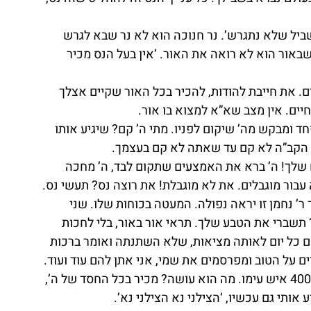
ביל שלא נתגרש’. נר חנוכה הוא לא נר שבא לגרש 
אור הוא לא רואה את האור. ‘אין בעל הנס מכיר 
ם. את חייבת להודות, להכיר בכל האור שקיים אצלך 
ים. אין מצב שא”א למצוא בו אור.
ד ומבקש מה’ שיקום לפניו. מתי ה’ קם? שיגיע אותו 
. הקב”ה לא קם עד שאתה לא קם בעצמך.
ים שלך! ה’ ברא את האמצעים שתקום לבד, ה’ מחכה 
עבור מוגבלים. את לא מוגבלת! את רוצה נס? תעשי נס.
’ נחמן זו יראה נפולה. המעטה בכוחות שלו. שני 
 תשברי את הטבע שלך. תראי אור באור, בלי לחכות 
ם כל יום לאותה מציאות, שלא השתנתה ואומר ברכות 
ים על הטוב ומפרסמים את שמי, אני אתן להם עוד ועוד.
כל שנה אנו לומדים על יעקב שרואה את עשיו עם 400 איש עימו. מה הוא עושה? מכיר בכל החסד של ה’, 
תי גם עכשיו, ‘הצילני נא הצילני נא’.