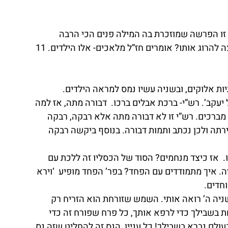
 זו הפרשה שמוזכרת בה המילה פנים הכי הרבה 
פעמים. איזה מלאכים שלח יעקב אחרי שעשיו רוצה להרוג אותו? אומרים חז”ל מלאכים- אלו הילדים. 11 
יות אלוקים, ובשניה עשיו נמס למראה הילדים.
 יעקב’. רש”י- ברכת אבלים ברכו.  דבורה מתה, אז למה 
 מברכים. רש”י זו לא דבורה מתה אלא רבקה, רבקה 
רתה ולכן נכתב ותמות דבורה. בנוסף ביקשה רבקה 
.  אז כיצד מנחמים? הסוד של הכסליו זה ללכת עם 
 איך מתמודדים עם הפחד? בפר’ הפחד מופיע  ‘וירא 
חדים.
ניה ה’ רואה אותי. השמש שזורחת הוא הזריח רק 
 בשבילך כדי לרפא אותך, כל פרח שפורח זה כדי 
לם נברא בשבילך! כל עניין  הנס זה להחליט שזה נס, 