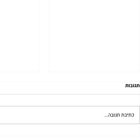
תגובות
כתיבת תגובה...
"למצוא את אהבתך האבודה" |
מתגעגעות לב