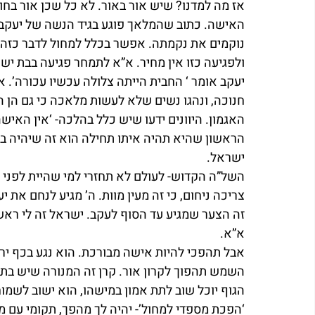
אז מה למדנו? שיש אור באור. לא כל שכן אור בחוש
האישה. כתוב שהמלאך פוגע בגיד הנשה של יעקב וג
נוקמים את נקמתה. אפשר בכלל למחול לדבר כזה?
ולפגיעה כזו אין מחיר. א”א לתמחר פגיעה בבת יש
יעקב אומר ‘ החבית הייתה צלולה עכשיו עכורה’. א
חנוכה, ונהגו נשים שלא לעשות מלאכה כי גם הן הי
האגמון. היוונים ידעו שיש כלל בהלכה- ‘אין האי
הראשון שהיא תהיה איתו תחילה הוא זה שיהיה בראש
ישראל.
השל”ה הקדוש- לעולם לא תחזרי למי שהיית לפני 
צריכה ניחום, כי זה מעין מוות. ה’ מגיע לנחם את 
זה הצער שמגיע עד הסוף לעקב. ישראל זה לי ראש
א”א.
אבל תהפכי להיות אישה מבורכת. הוא נגע בכף ירכ
השמש תהפוך לקרון אור. קרן זה המנורה שיש בתוכ
הגוף יוכל שוב לתת אמון במישהו, הוא ישוב לשמוח
‘הפכת מספדי למחול’- יהיה לך מהפך, תקומי עם מ