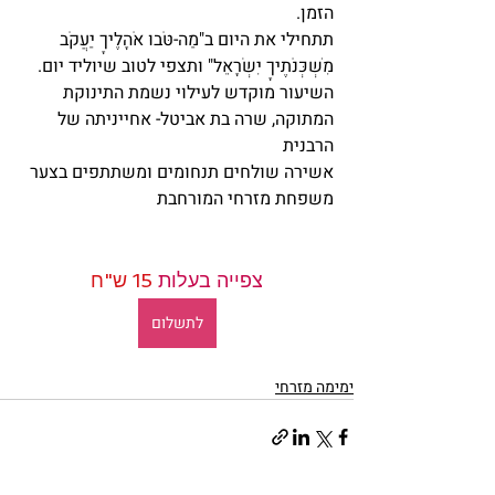
הזמן.
תתחילי את היום ב"מַה-טֹּבוּ אֹהָלֶיךָ יַעֲקֹב 
מִשְׁכְּנֹתֶיךָ יִשְׂרָאֵל" ותצפי לטוב שיוליד יום.
השיעור מוקדש לעילוי נשמת התינוקת 
המתוקה, שרה בת אביטל- אחייניתה של 
הרבנית 
אשירה שולחים תנחומים ומשתתפים בצער 
משפחת מזרחי המורחבת
צפייה בעלות 
15 ש"ח
לתשלום
ימימה מזרחי