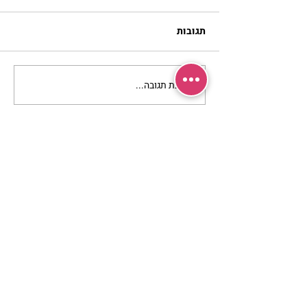
תגובות
כתיבת תגובה...
מתגעגעות לבית המפגש,
השיעור לתשעה באב | הר'
ימימה מזרחי
מרכז שמים / אשירה
רחוב יחיאלי 4 נוה צדק תל אביב
072-2146146
טלפון ארה"ב
(347) 901-5172
וואטסאפ: 052-5260027
חניה בשפע באזור כולו
הרשמי לעדכונים