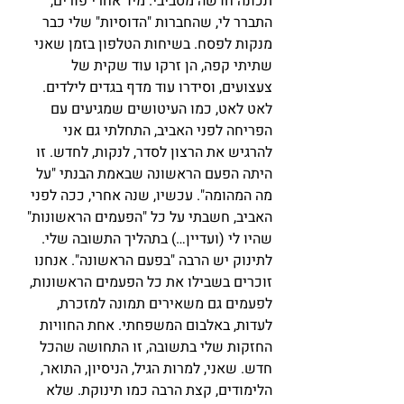
תכונה חדשה מסביבי. מיד אחרי פורים, 
התברר לי, שהחברות "הדוסיות" שלי כבר 
מנקות לפסח. בשיחות הטלפון בזמן שאני 
שתיתי קפה, הן זרקו עוד שקית של 
צעצועים, וסידרו עוד מדף בגדים לילדים. 
לאט לאט, כמו העיטושים שמגיעים עם 
הפריחה לפני האביב, התחלתי גם אני 
להרגיש את הרצון לסדר, לנקות, לחדש. זו 
היתה הפעם הראשונה שבאמת הבנתי "על 
מה המהומה". עכשיו, שנה אחרי, ככה לפני 
האביב, חשבתי על כל "הפעמים הראשונות" 
שהיו לי (ועדיין…) בתהליך התשובה שלי.
לתינוק יש הרבה "בפעם הראשונה". אנחנו 
זוכרים בשבילו את כל הפעמים הראשונות, 
לפעמים גם משאירים תמונה למזכרת, 
לעדות, באלבום המשפחתי. אחת החוויות 
החזקות שלי בתשובה, זו התחושה שהכל 
חדש. שאני, למרות הגיל, הניסיון, התואר, 
הלימודים, קצת הרבה כמו תינוקת. שלא 