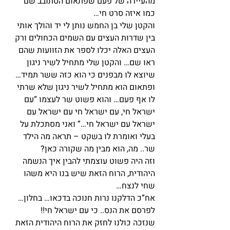
מהעיירה של פעם שפתאום הסתובב שם 
כמו איזה סרט חי…
והקטן שלי בן החמש נותן לי יד והולך אותי 
בין שדרות העצים עם השמים הכחולים ורק 
העצים האלה יכלו לספר את הזוועות שהם 
ראו שם… והקטן שלי מתחיל לשיר ניגון 
שיוצא לו מבפנים כי הוא כזה ששר תמיד… 
ופתאום הוא מתחיל לשיר ניגון שלא שרתי 
לו אף פעם… והוא פשוט שר לעצמו “עם 
ישראל חי, עם ישראל חי עם ישראל עם 
ישראל עם ישראל חי…” ואני מסתכלת על 
בעלי ואומרת לו בשקט – תראה מה הילד 
שר.. מה, הוא מבין מה שקורה כאן?
וזה היה פשוט עוצמתי להבין איך הנשמה 
היהודית, הרוח הזאת שיש בנו היא משהו 
שחי לנצח…
אח”כ הדלקנו נרות חנוכה בדכאו… בחלון… 
לפרסם את הנס.. כי עם ישראל חי!!
שנזכה כולנו לחזק את הרוח היהודית הזאת 