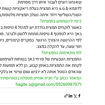
שאנחנו רוצים לעבור איתו דרך מסוימת.
לדוגמא s.o.b היא תמצית בעלת ריאקציות
השני/השלישי ויחד איתה נשלב תמציות מלטפות,מא
כיצד להשתמש בתמצית? 
כאשר לוקחים ת
באך היא לטפטף 4 טיפות מתחת ללשון 
לפי ההרגשה והצורך הרגשי. במקרים קיצוניים, נית
חצי שעה, עד להקלה במצב. 
למי מתאימות התמציות?
התמציות הטבעיות של פרחי באך בטוחות לשימוש לכ
לקחת את התמציות באופן קבוע, הן ללא תופעות לו
שהאדם הנוטל אותה לא ירגיש שום שינוי או בלקיחת
המאמר נכתב ע"י חגית אוחיון מטפלת בנטורופתיה ש
ל0526098707/hagite.o@gmail.com