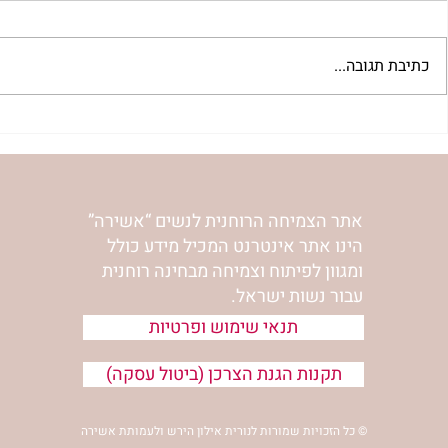
כתיבת תגובה...
"למצוא את אהבתך האבודה" |
מתגעגעות לב
שיעור לט"ו באב | הר' ימימה
השיעור לתשעה
מזרחי
ימימה מזרחי
אתר הצמיחה הרוחנית לנשים “אשירה”
הינו אתר אינטרנט המכיל מידע כולל
ומגוון לפיתוח וצמיחה מבחינה רוחנית
עבור נשות ישראל.
תנאי שימוש ופרטיות
תקנות הגנת הצרכן (ביטול עסקה)
© כל הזכויות שמורות לנורית אילון הירש ולעמותת אשירה