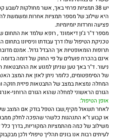
יש 38 תמציות פרחי באך, אשר מחולקות לשבע 
היא שילוב של מספר תמציות אחרות ומשמשת להרג
פציעה וחרדות יומיומיות. 
מספר ד"ר ג’ון דיאמונד , רופא שלמד את התחום ש
טכניקת הטיפול שלו דרך עבודתו וניסיונו בתחום הה
תרופות הומאופטיות אך ההבדל גדול. אמנם מדובר
אינם בהכרח פועלים על פי החוק של דומה בדומה מ
ניעור. ד"ר באך טען שניתן למנוע את ההתבטאות 
של הסימפטומים, כלומר ניתן לאזן את המצב האנר
המחלה נמצאת במצב של התבטאות פיזית חזקה וממ
הגורם הראשוני למחלה שהוא הגורם הרוחני-אנרגט
אופן הטיפול:
לאחר תשאול מקיף,שבו הטפל בודק אם המצב של הא
או קבוע ז"א התנהגות כלשהי שהפכה לחלק ממבנה
משילוב של כמה מהתמציות המקוריות, בדרך כלל לא
לעיתים רבות אנו בונים תהליך טיפולי ולכן מבקבו