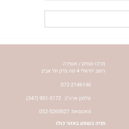
ית המפגש,
הרבנית ימימה מזרחי "משנכנס
 באב | הר'
אוהב" | ראש חודש אב
מרכז שמים / אשירה
רחוב יחיאלי 4 נוה צדק תל אביב
072-2146146
טלפון ארה"ב
(347) 901-5172
וואטסאפ: 052-5260027
חניה בשפע באזור כולו