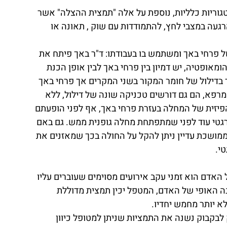
קטגוריות כלליות, נוספת על אלה "תמצית ההצלה" אשר 
עה במצבי לחץ, להתמודדות עם שוק , תאונה או 
ל פרחי באך ומשתמש בו בעבודתו: ד"ר באך פיתח את 
ומאופטיה, יש דמיון בין פרחי באך לבין אופן הכנת 
 בדילול של חומר המקור בשני המקרים אך פרחי באך 
רפא, הם גם דורשים טכניקה שונה של דילול, ללא 
הפיזית של המחלה בעזרת פרחי באך, אף לפני הופעתם 
גטי עוד לפני שמתפתחת מחלה גופנית ממש. גם באם 
ושכת עדיין ניתן להקל על החולה בכך שמאזנים את 
י. 
דם הוא זמני עקב אירועים מסוימים שעוברים עליו 
 האופי של האדם, המטפל יכין תמצית מדוללת 
 יותר מחמש יחדיו. 
ק לבקבוק נשנה את התמציות שניתן למטופל כיוון 