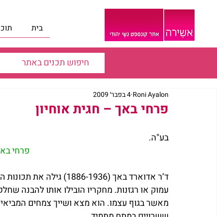
בית
תוכנ
Roni Ayalon
4 בפבר׳ 2009
פרחי באך – חגית אוחיון
בע"ה.
פרחי באך
ד’ר אדוארד באך (886-1936
עמוק או רגזנות. מחקריו הובילו אותו להבנה שחלק
מאשר בגוף עצמו. הוא מצא ושייך צמחים המביאים
ששרויים במתח מתמיד. 