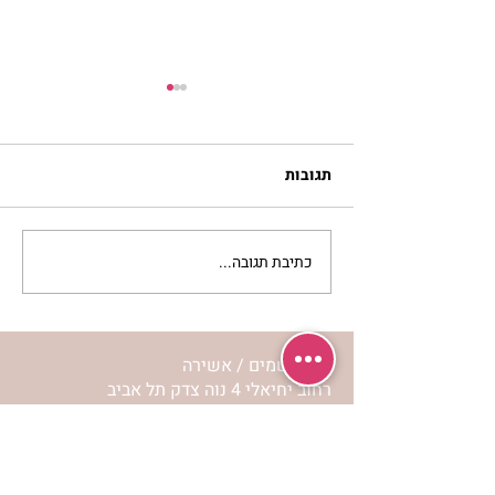
תגובות
כתיבת תגובה...
מתגעגעות לבית המפגש,
השיעור לתשעה באב | הר'
ימימה מזרחי
מרכז שמים / אשירה
רחוב יחיאלי 4 נוה צדק תל אביב
072-2146146
טלפון ארה"ב
(347) 901-5172