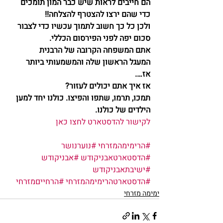
הם חייבים לראות שיש כבר המון תומכים
כדי שהם ירצו להצטרף להצלחה!!
ולכן כל כך חשוב לתמוך עכשיו כדי לצבור 
סכום יפה לפני הפירסום הכללי.
אתם המשפחה הקרובה של הרבנית
המעגל הראשון שלה והמשמעותי ביותר
אז….
אז איך אתם יכולים לעזור?
תמכו, תרמו, שתפו והפיצו. כולנו יחד למען 
הילדים של כולנו.
לקישור להדסטארט לחצו כאן
#הרימימהמזרחי
#נוערנושר
#הדסטארטאבניקודש
#אבניקודש
#ישיבתאבניקודש
#הדסטארטהרימימהמזרחי
#הרחייםמזרחי
ימימה מזרחי