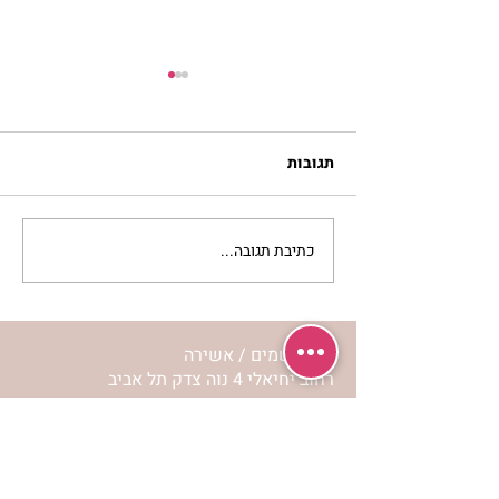
תגובות
כתיבת תגובה...
לחיות את המסע שלי | נורית
אילון הירש
מרכז שמים / אשירה
רחוב יחיאלי 4 נוה צדק תל אביב
072-2146146
טלפון ארה"ב
(347) 901-5172
וואטסאפ: 052-5260027