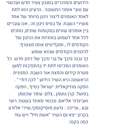
הידועים והמוכרים בסגנון צעיר חדש ועכשוי 
עם טובי אומני התשובה . הרעיון הוא לתת 
לאחד האומנים ליצור ניגון מיוחד של אחד 
משירי השבת. על בסיס ניגון זה , אנו עוברים 
בין אומנים שונים במקומות שונים, נותנים 
לכל אחד לשמוע באזניות את הניגון של 
הקודמים לו , ומקליטים אותו מצטרף 
לניגונים הקודמים שהוא שומע. 
כך נבנה נדבך על גבי נדבך של ניגון חדש. כל 
האומנים הסכימו לתת יד בהתנדבות למען 
מטרת קידום והפצת אור השבת. הסנונית 
הראשונה היא השיר הידוע " לכה דודי " . 
הפקה מוזיקאלית: ישראל כסיף , הפקה 
בפועל: קרן גוטמן , צלם: עופר שכטמן 
ואביגדור אליאס, טכנאי סאונד בשטח: רועי 
גבע , עריכה : גדעון מוסיקנסקי,שירי אלזרע 
בקרוב יצא גם השיר "אשת חיל" ויש עוד 
כמה בקנה