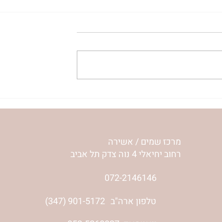
עלה נעלה כי יכול נוכל לה
'אור מירושלים' 
לפרשת שלח | רחל וינשטיין
מרכז שמים / אשירה
רחוב יחיאלי 4 נוה צדק תל אביב
072-2146146
(347) 901-5172
טלפון ארה"ב