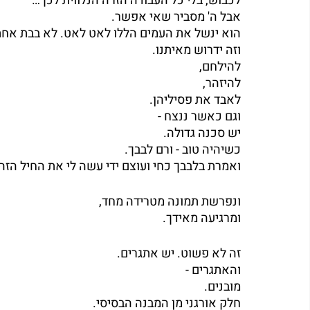
לכבוש, בלי כל העבודה הזרה הנלווית לכך…
אבל ה' מסביר שאי אפשר.
הוא ינשל את העמים הללו לאט לאט. לא בבת אחת.
וזה ידרוש מאיתנו.
להילחם, 
להיזהר,
לאבד את פסיליהן.
וגם כאשר ננצח -
יש סכנה גדולה.
כשיהיה טוב - ורם לבבך.
ואמרת בלבבך כחי ועוצם ידי עשה לי את החיל הזה
ונפרשת תמונה מטרידה מחד,
ומרגיעה מאידך.
זה לא פשוט. יש אתגרים.
והאתגרים - 
מובנים.
חלק אורגני מן המבנה הבסיסי.