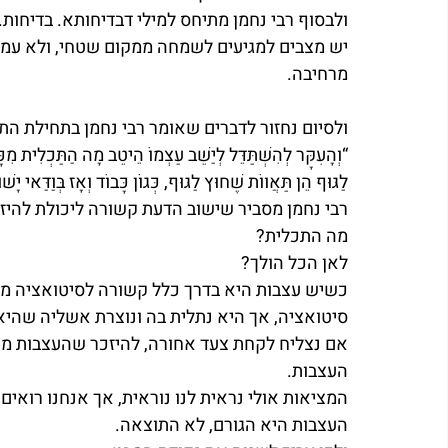
ולבסוף רבי נחמן מתיחס למילי דבדיחותא. בדיחות
יש מצבים למגיעים לשמחה ממקום שטחי, ולא עמוק
מרחיבה.
ולסיום נחזור לדברים שאומר רבי נחמן בתחילת ה
“וְהָעִקָּר לְהִשְׁתַּדֵּל לְיַשֵּׁב עַצְמוֹ הֵיטֵב מָה הַתַּכְלִית מִכָּ
לַגּוּף הֵן תַּאֲווֹת שֶׁחוּץ לַגּוּף, כְּגוֹן כָּבוֹד וְאָז בְּוַדַּאי יָ
רבי נחמן מסביר שישוב הדעת קשורה ליכולת להיז
מה התכלית?
לאן הכל הולך?
כשיש עצבות היא בדרך כלל קשורה לסיטואציה מס
סיטואציה, אך היא נתלית בה ונוצרת אשליה שהי
אם נצליח לקחת צעד אחורה, להיזכר שהעצבות מעו
העצבות.
המציאות אולי נראית לנו נוראית, אך אנחנו רואים
העצבות היא הגורם, לא התוצאה.