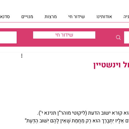
יה
אודותינו
שידור חי
מרצות
מנויים
סדנאו
שידור חי
 וינשטיין
קורא ישוב הדעת (ליקוטי מוהר”ן תנינא י’).
ים אֵלָיו יִתְבָּרַך הוּא רַק מֵחֲמַת שֶׁאֵין לָהֶם יִשּׁוּב הַדַּעַת”