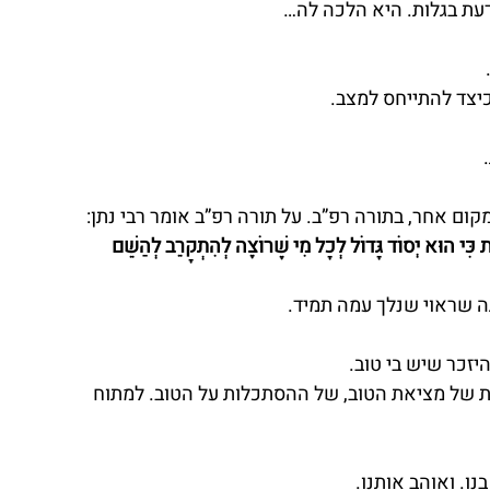
דעת בגלות. היא הלכה לה…
כיצד להתייחס למצב.
ום אחר, בתורה רפ”ב. על תורה רפ”ב אומר רבי נתן:
את כִּי הוּא יְסוֹד גָּדוֹל לְכָל מִי שֶׁרוֹצֶה לְהִתְקָרֵב לְהַשֵּׁם 
ה שראוי שנלך עמה תמיד.
יזכר שיש בי טוב.
ת של מציאת הטוב, של ההסתכלות על הטוב. למתוח 
ו. ואוהב אותנו.