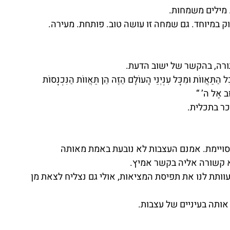
. מילים משמחות.
 במיוחד. גם שמחה זו עושה טוב. פותחת. מעירה. 
תורה, בהקשר של ישוב הדעת.
ל הַתַּאֲווֹת וּמִכָּל עִנְיְנֵי הָעוֹלָם הַזֶּה הֵן תַּאֲווֹת הַנִּכְנָסוֹת 
שׁוּב אֶל ה’ “
כר בתכלית.
ויימת. אמנם העצבות לא נובעת באמת מאותה 
א קשורה אליה בקשר אמיץ.
ותת לנו את תפיסת המציאות, אולי גם נצליח לצאת מן 
 אותה בעיניים של עצבות.