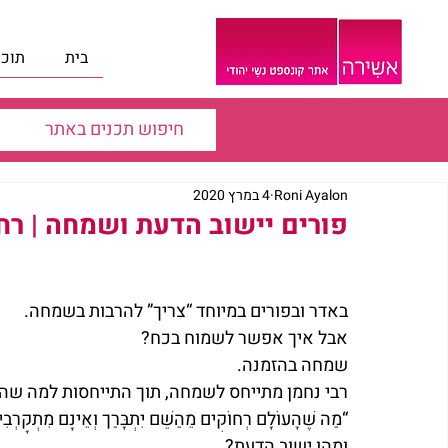
בית
תוכנ
Roni Ayalon
4 במרץ 2020
פורים יישוב הדעת ושמחה | רחל
באדר ובפורים במיוחד “צריך” להרבות בשמחה.
אבל איך אפשר לשמוח בכח?
שמחה בהזמנה.
רבי נחמן מתייחס לשמחה, תוך התייחסות למה שהוא 
“מַה שֶּׁהָעוֹלָם רְחוֹקִים מֵהַשֵּׁם יִתְבָּרַך וְאֵינָם מִתְקָרְבִ
ומהו ישוב הדעת?