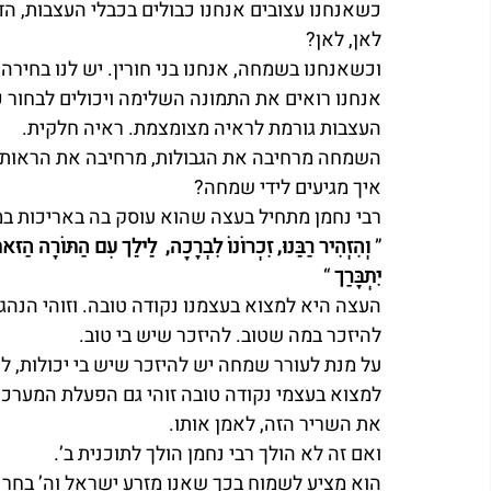
כשאנחנו עצובים אנחנו כבולים בכבלי העצבות, ה
לאן, לאן?
וכשאנחנו בשמחה, אנחנו בני חורין. יש לנו בחירה.
אנחנו רואים את התמונה השלימה ויכולים לבחור 
העצבות גורמת לראיה מצומצמת. ראיה חלקית.
השמחה מרחיבה את הגבולות, מרחיבה את הראות.
איך מגיעים לידי שמחה?
רבי נחמן מתחיל בעצה שהוא עוסק בה באריכות במק
” 
וְהִזְהִיר רַבֵּנוּ, זִכְרוֹנוֹ לִבְרָכָה,  לֵילֵך עִם הַתּוֹרָה הַזּ
יִתְבָּרַך
 “
העצה היא למצוא בעצמנו נקודה טובה. וזוהי הנהג
להיזכר במה שטוב. להיזכר שיש בי טוב.
על מנת לעורר שמחה יש להיזכר שיש בי יכולות, לה
למצוא בעצמי נקודה טובה זוהי גם הפעלת המערכ
את השריר הזה, לאמן אותו.
ואם זה לא הולך רבי נחמן הולך לתוכנית ב’.
הוא מציע לשמוח בכך שאנו מזרע ישראל וה’ בחר בנ