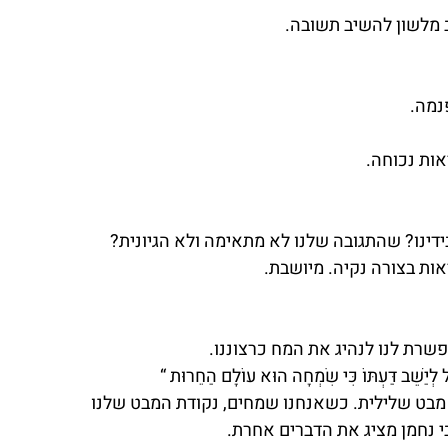
ב מלשון להשיב תשובה.
נמה.
אות נכוחה.
ינו? שהתגובה שלנו לא מתאימה ולא הגיונית?
ות בצורה נקיה. מיושבת.
רת לנו לנהיג את המח כרצוננו.
ַל לְיַשֵּׁב דַּעְתּוֹ כִּי שִׂמְחָה הוּא עוֹלָם הַחֵרוּת “
 מבט שלילית. כשאנחנו שמחים, נקודת המבט שלנו 
י נחמן מציג את הדברים אחרת.