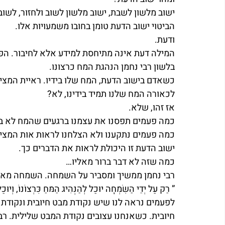
ישוב מלשון לשבת, ישוב מלשון לשוב ולחזור, לשו
הביטוי ישוב הדעת טומן בחובו משמעויות אלו.
ודעת.
המילה דעת אינה מתיחסת למידע אלא לחיבור. הפ
בלשון רבי נחמן הנהגת המח כרצונו.
כשאדם בישוב הדעת, המח שלו בידיו. ראיית המצי
לכאורה המח שלנו תמיד בידינו, לא?
אז זהו, שלא.
כמה פעמים תפסנו את עצמנו ברגעים שהמח לא ביד
כמה פעמים נתקענו ולא הצלחנו לראות אות המציא
ישוב הדעת זו היכולת לראות את הדברים כך.
כמה שזה לא דבר ברור מאליו…
רבי נחמן ממשיך ומסביר על השמחה. השמחה מאפש
” רַק עַל יְדֵי הַשִּׂמְחָה יוּכַל לְהַנְהִיג הַמּחַ כִּרְצוֹנוֹ, וְיוּכ
לפעמים נראה לנו שיש נקודת מבט חיובית ונקודת
חיובית. כשאנחנו עצובים נקודת המבט שלילית. רב