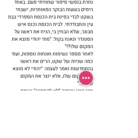
נחרת בנפשי סיפור שחוויתי פעם. באחד 
הימים בשעות הבוקר המאוחרות, ישבתי 
בשקט לבדי בפינת בית הכנסת הספרדי בבת 
עין והתבודדתי. לבית הכנסת נכנס איש 
מבוגר, שלא הבחין בי, הניח את ראשו על 
הסטנדר ונאנח בקול: “מתי יהודי מוצא את 
המקום שלו?!”
לאחר מספר נשימות ואנחות נוספות, ועוד 
כמה שניות של שקט, הרים את ראשו 
בהתחדשות ואמר לעצמו: “יהודי לא מוצא 
את המקום שלו, אלא יוצר את המקום 
שלו!….”
ויהי רצון שנזכה “לא להתחבר” בעזות 
דקדושה, בנאמנות לעצמנו, לאותם דברים 
שאנו מרגישים שלא נכונים לנו, ומצד שני 
לזכות להתייגע ב”להתחבר”, לאותם אנשים, 
שיעורי תורה, קהילות, והצדיקים האמיתים 
שאנו מבינים שהם מסוגלים לקדם אותנו אל 
ה
“
י
ע
ו
ד“
 וה”
עד
ן” שלנו, וכל אחד ואחד מאתנו 