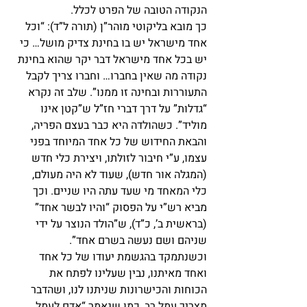
הנקודה הטובה של הפרט לכלל.
כך מובא בליקוטי מוהר”ן (תורה ל”ד): “וכל 
אחד מישראל יש בו בחינת צדיק מושל… כי 
יש בכל אחד מישראל דבר יקר שהוא בחינת 
נקודה מה שאין בחברו… וחברו צריך לקבל 
התעוררות ובחינה זו ממנו”. שלב זה נקרא 
“גדלות” על דרך דברי חז”ל ש”קטן אינו 
מוליד”. כשהולדה היא כבר בעצם הפריה, 
והבאת החידוש של כל אחד המיוחד בפני 
עצמו, ע”י חיבור לזולתו, ויצירת כלי חדש 
(המגלה אור חדש), שעוד לא היה מעולם, 
כלי המאחד מי שעד עתה היו שניים. וכך 
מביא רש”י על הפסוק “והיו לבשר אחד” 
(בראשית ב’, כ”ד), ש”הולד הנוצר על ידי 
שניהם ושם נעשה בשרם אחד”.
וכשנתמקד בהגשמת יעודו של כל אחד 
ואחד מאיתנו, נבין שעלינו לפתח את 
הכוחות והכישרונות שניתנו לנו, ושהדבר 
מצריך עמל רב, כמו שנאמר “אדם לעמל 