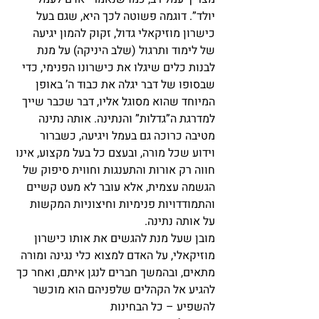
יולד”. דוגמה פשוטה לכך היא, שגם בעל 
כישרון מוזיקאלי גדול, זקוק להמון יגיעה 
של לימוד ותרגול (שלב היניקה) על מנת 
לבנות כלים שיגלו את כישרונו הפנימי, כדי 
שבסופו של דבר יגלה את כבוד ה’ באופן 
המיוחד שהוא מסוגל אליו, דבר שכבר שייך 
למדרגת ה”גדלות” והנתינה. אותה נתינה 
מטיבה כרוכה גם בעמל ויגיעה, כשברור 
וידוע שכל מורה, ובעצם כל בעל מקצוע, אינו 
חווה רק אורות והתענגות וחווית סיפוק של 
הגשמה עצמית, אלא עובר לא מעט קשיים 
והתמודדויות פנימיות וחיצוניות המקשות 
על אותה נתינה.
מובן שעל מנת להגשים את אותו כישרון 
מוזיקאלי, על האדם למצוא כלי נגינה ומורה 
מתאים, ובהמשך חברים לנגן איתם, ואחר כך 
להגיע אל הקהלים שלפניהם הוא מוכשר 
להשפיע – כל הבחינות 