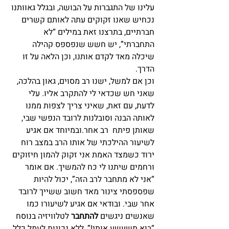
עלינו של התגברות על הבושה, ובגלל גאוותנו 
נכחיש שאנו זקוקים עתה לאותם קשרים 
חברתיים, בתרצנו זאת במילים “לא 
התחברתי”, יש חשש שנפספס קהילה 
שיכלה מאד לקדם אותנו, וכן הלאה על זו 
הדרך.
וכן אם למשל, ישנו רב מסוים, גאון בהלכה, 
שאני חש שכדאי לי להתקרב אליו. עלי 
לדעת, עם זאת, שאיני צריך לצפות ממנו 
לאותה הבנה וסובלנות לרובד הנפשי שבי, 
שאותן פיתח  רב אחר.ובמיוחד אם אגיע 
לשיעור ההילכתי של אותו הרב במצב רוח 
ירוד כשמצד האמת אני זקוק להמון חיזוקים 
ורחמים שיתנו לי כח להמשיך. אם אומר 
“אני לא מתחבר לרב הזה”, יכול להיות 
שפספסתי צינור מאד חשוב ששייך לרובד 
אחר שבי. ובודאי אם אגיע לשיעורו כמו 
שאנשים ניגשים
 להתחבר
 לטלוויזיה בנוסח 
“בוא תשעשע אותי!”, ללא נכונות לעמל כלל, 