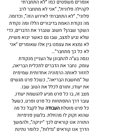
אומרים משפטים כמו “לא התחברתי 
לקהילה פלונית”, “אני לא מתחבר לרב 
פלוני”, “לא התחברתי לאירוע הזה”, וכדומה.
מה נקודת האמת בדיבורים הללו ומה נקודת 
השקר שבהן? חשוב שנברר את הדברים, כדי 
שלא נגיע למצב, שבו גם כאשר יבוא משיח, 
לא נמצא את עצמנו בין אלו שאומרים “אני 
לא כל כך מתחבר”…
ננסה בע”ה להתבונן על העניין מנקודת 
עומק. נחבר את הדברים לתכלית הבריאה, 
לחזור לאותה הרמוניה אחדותית שמימית 
של “מחשבת הבריאה”, כשכל פרט מגשים 
את יעודו, ותורם לכלל את הטוב שבו.
מצב זה, בו כל פרט מגיע להגשמת יעודו, 
עובר דרך התפתחות כל פרט ופרט, כשעל 
כל פרט מוטלת 
העבודה
 של לקבל כל מה 
שהוא זקוק לו מהזולת. בלשון פנימיות 
התורה אנו קוראים לכך “יניקה”, ולהמשך 
הדרך אנו קוראים “גדלות”, כלומר נתינת 