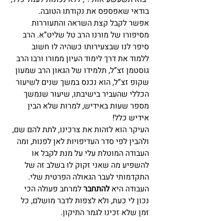
בודאי שאפספס את נקודתו הטובה.
אפשר לקבל קצת השראה והתעוררות 
מסיפורו של מורנו הרב טל שליט”א. הרב 
סיפר לנו שבצעירותו כשהיה לו חשוב 
ללמוד את דרך לימוד העיון ממורו ורבו הרב 
גוסטמן זצ”ל, תלמידו של הגאון הרב שמעון 
שקופ זצ”ל, הוא נכנס במשך שנים לשיעור 
הכללי שהעביר בישיבתו, שיעור שנמשך 
מספר שעות באידיש, למרות שלא הבין 
אידיש כלל!
העיקר הוא לזהות את צרכינו, לתת להם שם, 
ולהבין לפי סדר העדיפויות לאן לפנות, ומה 
העבודה המוטלת עלי על מנת לקבל או 
להשפיע מה שאני זקוק לו בשלב זה של 
התקדמותי לעבר הגאולה הפרטית שלי. 
העבודה היא 
להתחבר
 למרחב פעולה הכי 
נכון לי כעת, ולא לצפות לדבר מושלם, כל 
זמן שלא זכינו לגמר התיקון.