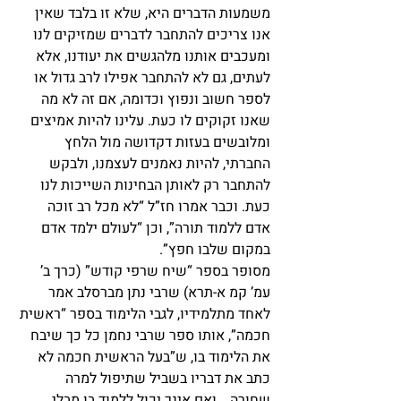
משמעות הדברים היא, שלא זו בלבד שאין 
אנו צריכים להתחבר לדברים שמזיקים לנו 
ומעכבים אותנו מלהגשים את יעודנו, אלא 
לעתים, גם לא להתחבר אפילו לרב גדול או 
לספר חשוב ונפוץ וכדומה, אם זה לא מה 
שאנו זקוקים לו כעת. עלינו להיות אמיצים 
ומלובשים בעזות דקדושה מול הלחץ 
החברתי, להיות נאמנים לעצמנו, ולבקש 
להתחבר רק לאותן הבחינות השייכות לנו 
כעת. וכבר אמרו חז”ל “לא מכל רב זוכה 
אדם ללמוד תורה”, וכן “לעולם ילמד אדם 
במקום שלבו חפץ”.
מסופר בספר “שיח שרפי קודש” (כרך ב’ 
עמ’ קמ א-תרא) שרבי נתן מברסלב אמר 
לאחד מתלמידיו, לגבי הלימוד בספר “ראשית 
חכמה”, אותו ספר שרבי נחמן כל כך שיבח 
את הלימוד בו, ש”בעל הראשית חכמה לא 
כתב את דבריו בשביל שתיפול למרה 
שחורה… ואם אינך יכול ללמוד בו מבלי 