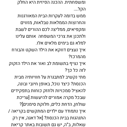
ומשפחתית. ההכנה הפיזית היא החלק 
הקל….
ממש בדומה לעקרות הבית המאורגנות 
והחרוצות הממלאות טבלאות, מזווים 
ומקפיאים, ממליצה לכם ההורים לשבת 
ולתכנן את צרכי המשפחה  אותם עלינו 
למלא גם בימים מלאים אלו.
איך נעצים דווקא את הילד השקט והבורח 
מהמרכז?
איך נציף בתשומת לב ואור את הילד הזקוק 
לזה כל כך?
מתי נקשיב למתבגרת על חוויותיה מבית 
הכנסת? כיצד נוכל, באופן חיובי ובונה, 
להאציל סמכויות ולחזק כוחות בתפקידים 
שבכל מקרה אמורים להיעשות [עריכת 
שולחן, הדחת כלים, חלוקת סימנים]?
איך נתמודד עם ילדים המתקשים בקריאה / 
התנהגות בבית הכנסת? [אל דאגה, אין רק 
שאלות, ב”ה, יש גם תשובות באתר קריאת 