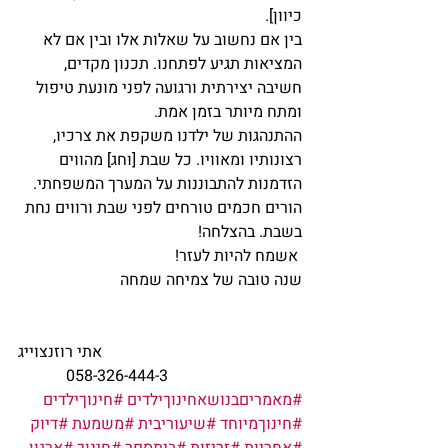
כיוון].
בין אם נחשוב על שאלות אלו ובין אם לא 
המציאות תגיע לפתחנו. תכנון מקדים, 
חשיבה יצירתית ורגועה לפני מונעת טיפול 
ומתח מיותר בזמן אמת.
ההתנהגות של ילדנו משקפת את צרכיו, 
רצונותיו ומאוויו. כל שבת [וחג] מהווים  
הזדמנות להתבוננות על המערך המשפחתי. 
הורים חכמים טורחים לפני שבת ורווים נחת 
בשבת. בהצלחה!
 אשמח להיות לעזר!
שנה טובה של צמיחה שמחה   
אתי רוזנצוייג
058-326-444-3            
#מאמריםבנושאחינוךילדים
#חינוךילדים
#חינוךמיוחד
#שיעוריבית
#משמעת
#דיוק