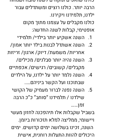
כולנו שואפים ומקווים לשנה טובה ושמחה 
הרבה יותר. כולנו רוצים ומשתדלים עבור 
ילדנו, תלמידנו ויקירנו.
כולנו מקבלים על עצמנו מתוך מקום 
אופטימי, קבלות לשנה החדשה:
השנה אשקיע יותר בילדי/ תלמידי
השנה אשתדל לבנות בילד יותר אמון/ 
אחריות/ משמעת/ דיוק/ ארגון/ זריזות
השנה נהיה יותר סבלנים/ מכילים/ 
מקבלים/ קשובים/ רגישים/ אכפתיים
השנה נלמד יותר על ילדנו, על הילדים 
שבתוכנו ועל הקשר ביניהם…..
השנה נפנה לברור מעמיק של הקושי 
שילדנו / תלמידנו “סוחב” כ”כ הרבה 
זמן……
בשביל שקבלות אלו תיהפכנה לחזון מעשי 
ויישומי, ממליצה למלא תזכורות ביומן.
השנה, זכינו בשלושה ימים קדושים. ימים 
היכולים להוות התעלות רוחנית, אישית 