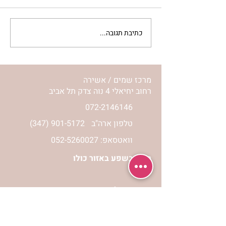
כתיבת תגובה...
מתגעגעות לבית המפגש,
השיעור לתשעה באב | הר'
ימימה מזרחי
מרכז שמים / אשירה
רחוב יחיאלי 4 נוה צדק תל אביב
072-2146146
טלפון ארה"ב
(347) 901-5172
וואטסאפ: 052-5260027
חניה בשפע באזור כולו
הרשמי לעדכונים