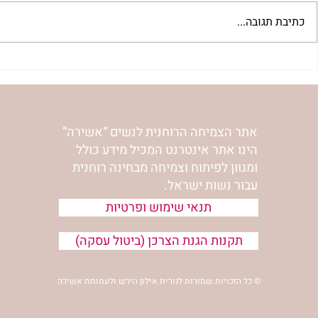
כתיבת תגובה...
להסתכל לייאוש בעיניים | נורית
להזכיר ללב ש
אילון הירש
אהבה | נורית 
אתר הצמיחה הרוחנית לנשים “אשירה”
הינו אתר אינטרנט המכיל מידע כולל
ומגוון לפיתוח וצמיחה מבחינה רוחנית
עבור נשות ישראל.
תנאי שימוש ופרטיות
תקנות הגנת הצרכן (ביטול עסקה)
© כל הזכויות שמורות לנורית אילון הירש ולעמותת אשירה