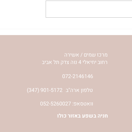
לי איך מרגישה
כשאני מרגיש שאני לא שווה
אילון הירש
כלום | נורית אילון הירש
מרכז שמים / אשירה
רחוב יחיאלי 4 נוה צדק תל אביב
072-2146146
טלפון ארה"ב
(347) 901-5172
וואטסאפ: 052-5260027
חניה בשפע באזור כולו