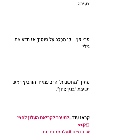
צעירה.
פיץ פץ… כִּי תִרְכַּב עַל סוּסֶיךָ אז תדע את 
גילי.
מתוך “מחשבות” הרב עמיחי הורביץ ראש 
ישיבת “בנין ציון”.
קראו עוד…
למעבר לקריאת העלון לחצי 
כאן>>
#בניןציון
#עלוןתחנתרוח