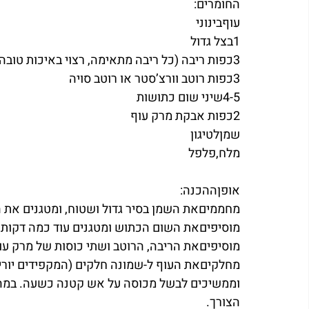
החומרים:
עוףבינוני
1בצל גדול 
3כפות ריבה (כל ריבה מתאימה, רצוי באיכות טובה)
3כפות רוטב וורצ’סטר או רוטב סויה
4-5שיני שום כתושות
2כפות אבקת מרק עוף
שמןלטיגון
מלח,פלפל
אופןההכנה:
מחממיםאת השמן בסיר גדול ושטוח, ומטגנים את ה
מוסיפיםאת השום הכתוש ומטגנים עוד כמה דקות
מוסיפיםאת הריבה, הרוטב ושתי כוסות של מרק ע
מחלקיםאת העוף ל-שמונה חלקים (המקפידים יורידו
וממשיכים לבשל מכוסה על אש קטנה כשעה. במהלך
הצורך.