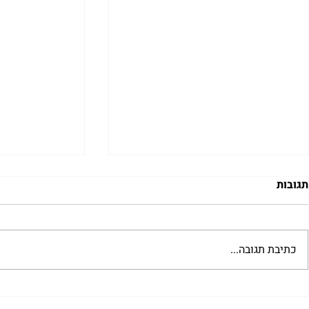
תגובות
כתיבת תגובה...
גפילטע פיש |
דגים חריפים לשבת | נורית