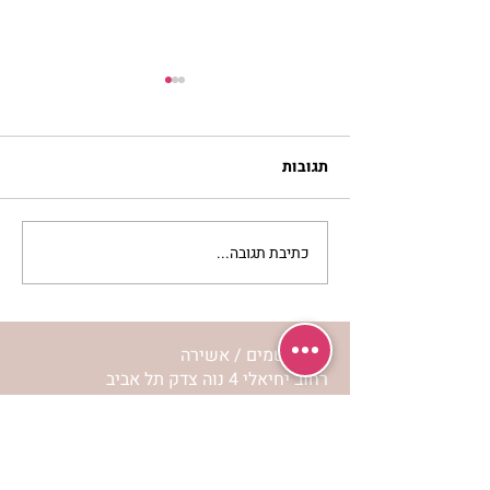
תגובות
כתיבת תגובה...
מתגעגעות לבית המפגש,
השיעור לתשעה באב | הר'
ימימה מזרחי
מרכז שמים / אשירה
רחוב יחיאלי 4 נוה צדק תל אביב
072-2146146
טלפון ארה"ב
(347) 901-5172
וואטסאפ: 052-5260027