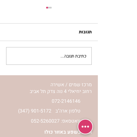
תגובות
כתיבת תגובה...
מתגעגעות לבית המפגש,
השיעור לתשעה באב | הר'
ימימה מזרחי
מרכז שמים / אשירה
רחוב יחיאלי 4 נוה צדק תל אביב
072-2146146
טלפון ארה"ב
(347) 901-5172
וואטסאפ: 052-5260027
חניה בשפע באזור כולו