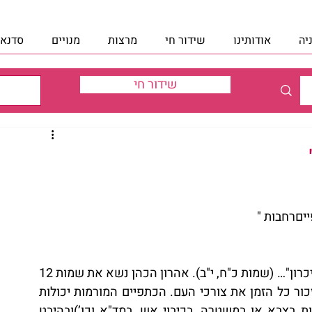
יה
אודותינו
שידור חי
מרצות
מנויים
סדנאו
שידור חי
יםרחבות "
"ונשא אהרון אתשמותם לפני ה’ על שתי כתפיו לזיכרון"… (שמות כ"ח, י"ב). אהרון הכהן נשא את שמות 12 
השבטים על כתפיו כדישלא ישכח את תפקידו ויזכור כל הזמן את צורכי העם. הכתפיים המורמות יכולות 
להיות ביטוילזהות שלי, לתפקיד וליעוד (כמו דרגות בצבא או במשטרה, בכיבוי אש, במד"א וכו’)ובהיבט 