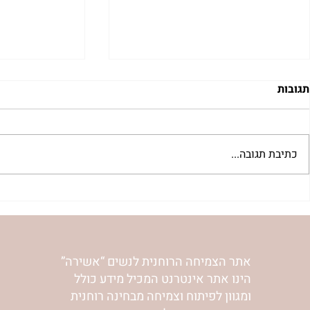
תגובות
כתיבת תגובה...
"למצוא את אהבתך האבודה" |
מתגעגעות לב
שיעור לט"ו באב | הר' ימימה
השיעור לתשעה
מזרחי
ימימה מזרחי
אתר הצמיחה הרוחנית לנשים “אשירה”
הינו אתר אינטרנט המכיל מידע כולל
ומגוון לפיתוח וצמיחה מבחינה רוחנית