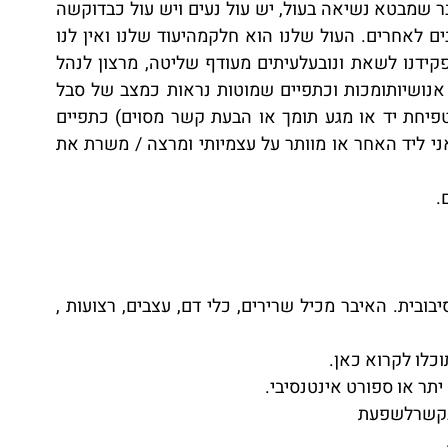
את החייםשלנו בפועל, למעשה. הכתפיים הם איבר שמבטא נשיאה בעול, יש עול נעים ויש עול כבדוקשה 
מנשוא… יש עול שהוא שלנו ויש עול שאנו סוחבים לאחרים. העול שלנו הוא חלקמהיעוד שלנו ואין לנו 
שום קושי לשאת אותו, עול של אחרים אינו מתפקידנו לשאת ונובעלעיתים מעודף שליטה, מרצון לנהל 
אחרים. כתפיים רחבות נראות לנו כנושאות חום אנושיותומכות וכתפיים שמוטות נראות כמצב של סבל 
פיזי ורגשי. הכתפיים מבטאות קשר עםאנשים (טפיחת יד או מגע תומך או הבעת קשר מסוים) כתפיים 
מזווית זו מייצגות את האנישלי, האם אני נשאר אני ליד האחר או מוותר על עצמיותי ומרצה / משרת את 
.
בספרים כתוב על תפקידמפרק הכתף ותנועתו הסיבובית. האיבר מכיל שרירים, כלי דם, עצבים, רצועות , 
כלו לקרוא כאן.
תר או ספורט אינטנסיבי.
 בקשרלשפעת 