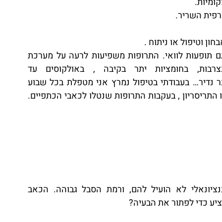
ומיות.
רפית השריר.
ון וטיפול או ניתוח . 
לטיפולים אלו יש מלבדתועלת בחלק מהמקרים גם תופעות לוואי. התרופות משפיעות לרעה על מערכת 
העיכולובעקבות השימוש בהם יש עליה בצרבות, בחומציות יתר בקיבה , באולקוסים עד 
דימומיםאינטנסיביים ממערכת העיכול. זה לא דבר נדיר… בעבודתי בטיפול נמרץ אני מטפלת בכל שבוע 
במספר מטופלים שדיממו באופן מסוכןמהקיבה או התריסריון , בעקבות התרופות שנטלו לכאבי הכתפיים. 
מגיעים אלי מטופליםרבים אשר הטיפול הקונבנציונאלי לא הועיל להם, ורמת הסבל גבוהה. הכאב 
יע כדי לפתור את הבעיה?