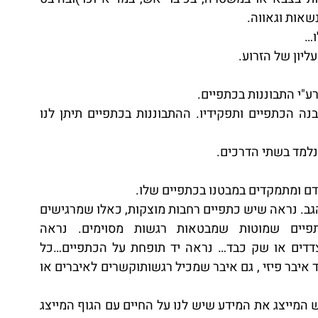
שאות וגאווה.
ו…
יון של הזרוע.
"י התבוננות בכתפיים.
הלימוד מהספר ייתןלנו אינפורמציה ומידע על מבנה הכתפיים ותפקידיו. ההתבוננות בכתפיים תיתן לנו 
נלמד בשתי הדרכים.
אדם ומתמקדים במבטנו בכתפיים שלו.
מה נראה? נראהשהכתפיים מחברות את הראש והגב. נראה שיש כתפיים רחבות מוצקות, כאלו שמרגישים 
איתםבטחון ואפשר לסמוך עליהן. נראה כתפיים שמוטות שמבטאות רגשות מסוימים. נראה 
כתפייםשנושאות תרמיל או מקל עם 2 דליים בצדדים או שק כבד… נראה יד תופחת על הכתפיים…כל 
המראות האלו מלמדות אותנו שהכתפיים הם מלבד איבר פיזי , גם איבר שמכיל רגשותוקשרים לאיברים או 
נסביר את מה שראינו:הכתפיים מחברות את הראש המייצג את המידע שיש לנו על החיים עם הגוף המייצג 