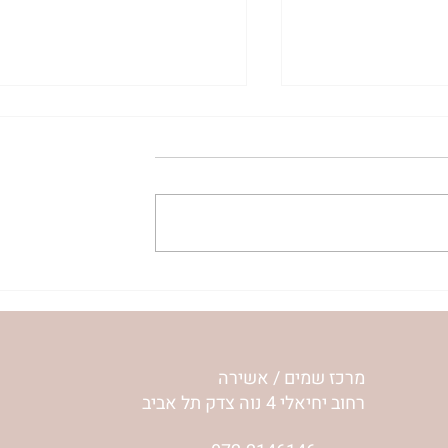
ית המפגש,
הרבנית ימימה מזרחי "משנכנס
 באב | הר'
אוהב" | ראש חודש אב
מרכז שמים / אשירה
רחוב יחיאלי 4 נוה צדק תל אביב