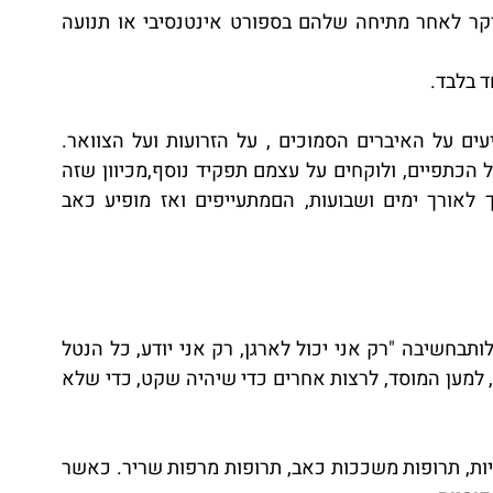
דלקת– במפרק, בגידים אוברצועות, הנגרמות בעיקר לאחר מתיחה שלהם בספורט אינטנסיבי או תנועה 
ד בלבד.
אם הכאבים בכתפייםנמשכים זמן רב, הם משפיעים על האיברים הסמוכים , על הזרועות ועל הצוואר. 
הזרועותוהצוואר מנסים לפצות על תפקוד ירוד של הכתפיים, ולוקחים על עצמם תפקיד נוסף,מכיוון שזה 
לא התפקיד הראשוני שלהם ומכיוון שזה נמשך לאורך ימים ושבועות, הםמתעייפים ואז מופיע כאב 
 ברמה האחרת- עודף שליטה, אחריות יתר, התנהלותבחשיבה "רק אני יכול לארגן, רק אני יודע, כל הנטל 
עלי"… , והתנהגות שלויתור על העצמי למען האחר, למען המוסד, לרצות אחרים כדי שיהיה שקט, כדי שלא 
תרופות:תרופות אנטיאינפלמטוריות = אנטי דלקתיות, תרופות משככות כאב, תרופות מרפות שריר. כאשר 