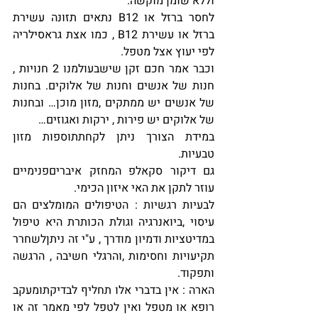
וללא שומן מוקשה.
לחסר ברזל או B12 נתאים תזונה עשירת 
ברזל או עשירת B12 , כמו אצת גראסילריה 
לפי יעוץ אצל מטפל.
וכבר אמר חכם זקן שישבעולמנו 2 חנויות , 
חנות של אנשים וחנות של אלוקים. בחנות 
של אנשים יש ממתקים ,מזון מוכן… ובחנות 
של אלוקים יש פירות , ירקות ואגוזים…
במידת הצורך ניתן לקחתתוספות מזון 
טבעיות.
גם דיקור סקאלפ המחזק איבריםפנימיים 
עוזר לתקן את האי איזון הכימי.
לבעיות רגשיות : הטיפולים המומלצים הם 
עיסוי ,ביואנרגיה וגולת הכותרת היא טיפול 
במדיטציות ודמיון מודרך , ע"י זה ניתןלשחרר 
תקיעויות וחסימות ,והרגלי חשיבה , הרגשה 
ותפקוד.
הארה : אין בדברי אלו תחליף לבדיקתומעקב 
רופא או מטפל ואין לטפל לפי מאמר זה או 