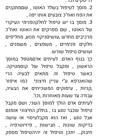
לדיסקים וכו’.
2. מוסך לטיפול בשלד האוטו , שםמתקנים 
את הפח ואח"כ צובעים אותו יפה , 
3. מוסך בו יש טיפול לחלקהפנימי העיקרי 
של האוטו , שם מפרקים את האוטו ואח"כ 
מרכיבים מחדש ,עושיםניקוי מנוע, מחליפים 
חלקים פנימיים , משפצים , משמנים , 
ועושים טיפול שורש.
כך בגוף האדם. לעיתים אדםמטפל במוסך 
הראשון , ומקבל טיפול של קוסמטיקה. 
כאשר טיפול זה מתאים לבעיה הרי 
שהואנרפא ע"י עניין חיצוני  כמו איפור 
,קניות , עיסוקים המשכיחים את הבעיה, 
עבודה עד שעות מאוחרות ,וכו’.
לעיתים אדם הולך למוסך השני, ושם מקבל 
טיפול שכבר נוגע בו , בחלק החיצוני אומנם 
אבל נוגע , ואז הוא מקבלעיסוי או עושה 
בדיקות שונות , חבישות , פיזיוטרפיה , 
חיבוק… יתכן וטיפול זה יהיהטיפול מספק 