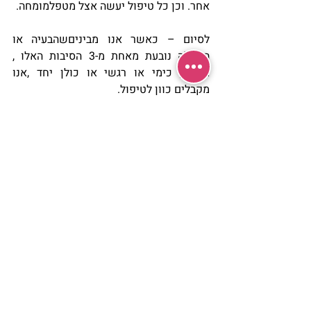
אחר. וכן כל טיפול יעשה אצל מטפלמומחה.
לסיום – כאשר אנו מביניםשהבעיה או 
המחלה נובעת מאחת מ-3 הסיבות האלו , 
מכאני, כימי או רגשי או כולן יחד ,אנו 
מקבלים כוון לטיפול. 
בכל מקרה , יש לפנות קודם כל לקב"ה 
ולבקש להיות תחתאלומת האור שלו , ולספר 
לו על הבעיה ולבקש את טיפולו.
שנזכה ונטופל ע"י הרופאהיחיד הגדול ה’ 
יתברך.
פוסטים אחרונים
הצג הכול