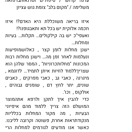
עדנה קדוש / טיפולים וסדנאותברפואה 
משלימה / "מקום בלב" צומת גוש עציון
איזו בריאה משוכללת היא האדם?! איזו 
חכמה אלוקית יש בכל תא ותאבגופנו?!
ואעפי"כ יש בה קילקולים… תקלות… בעיות 
ומחלות… 
ישנן מחלות לזמן קצר , כאלושמופיעות 
ונעלמות לאחר זמן מה… וישנן מחלות רבות 
המכונות "מחלותכרוניות" , המסר שלהן הוא 
שצריךללמוד לחיות איתן לתמיד… לדוגמא , 
מיגרנה , כאבי גב , כאבי מפרקים , כאבים 
שונים, יתר לחץ דם , שומנים גבוהים , 
אולקוס ,  וכו’.
כדי להבין איך לתקן ולרפא אתהמוצר 
המושלם הזה צריך ללמוד מהם איפיוני 
הבעיות , מה מקור המחלות בכלליות 
מנקודתראות אחרת, פשוטה וקרובה לליבנו. 
כאשר אנו מודעים לגורמים למחלות הרי 