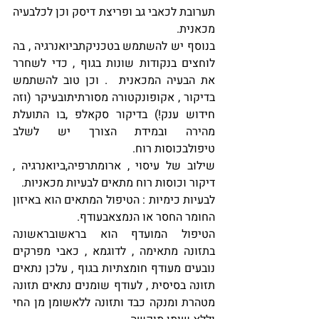
תערובת לכאבי גב ופריצת דיסק וכן לכלבעיה 
מכאנית.
בנוסף יש להשתמש בטכניקתביואנרגיה , בה 
לוחצים בנקודות שונות בגוף , כדי לשחרר 
את הבעיה המכאנית  . וכן טוב להשתמש 
בדיקור , אקופונקטורה מסורתיתובעיקר (וזה 
חידוש ענק!) בדיקור סקאלפ ,בו התועלת 
מהירה ובמידת הצורך יש לשלב 
טיפולבכוסות רוח.
שילוב של עיסוי , ארומתרפיה,ביואנרגיה , 
דיקור וכוסות רוח מתאים לבעיות מכאניות.
לבעיות כימיות : הטיפול המתאים הוא באיזון 
החומר החסר או הנמצאבעודף.
הטיפול המועדף הוא בראשובראשונה 
בתזונה מתאימה , לדוגמא , כאבי מפרקים 
נובעים מעודף חומצתיות בגוף , עלכן נתאים 
תזונה בסיסית , לעודף שומנים נתאים תזונה 
מטהרת ומנקה כבד ותזונה ללאשומן מן החי 