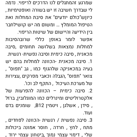
שמרגע זהמתגלים לנו הדרכים לריפוי. נדמה 
לי שבדרך חשיבה זו יש בשורה ואופטימיות , 
כיוןש"כולם יודעים" את סיבת המחלות ואת 
הטיפול המומלץ … ומשום מה יש קושילחבר 
בין הידיעה והיישום של שיטות הריפוי. 
אפשר לומר באופן כללי שרובהסיבות 
למחלות נמצאות בשלושה תחומים ,סיבה 
מכאנית , סיבה כימית וסיבה נפשית- רגשית.
1. סיבה מכאנית -הכוונה למחלות בהם יש 
בעיה במכאניקה שלהגוף כמו , גב "תפוס" , 
צואר "תפוס" ,הגבלה וכאבי מפרקים ,עצירות 
של מערכת העיכול  , התקף לב וכו’.
2. סיבה כימית – הכוונה להפרעות של 
אלקטרוליטים ומינרלים כמו המוגלובין, ברזל 
, סידן , אשלגן , ויטמין B12,  שומנים בדם 
ועוד.
3. סיבה נפשית / רגשית -הכוונה לפחדים , 
מתח , לחץ , חרדה , חוסר אמונה ביכולות 
שלי , דימוי עצמי נמוך ,ביטחון עצמי ירוד , 