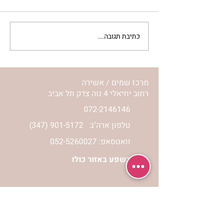
כתיבת תגובה...
נורית אילון הירש מארחת
את חני ויינרוט ומיכל כהן חי
בשיח נשי מרגש
מרכז שמים / אשירה
רחוב יחיאלי 4 נוה צדק תל אביב
072-2146146
טלפון ארה"ב
(347) 901-5172
וואטסאפ: 052-5260027
חניה בשפע באזור כולו
הרשמי לעדכונים