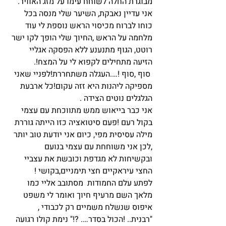
מבוגרת החלה לשוחח עימו על מזג האוויר.
אני עדיין נאבקת, השיער שלי מנסה בכל 
כוחו לברוח מכיסוי הראש נוספת לי עוד 
מלחמה על הראש ,החיוך שלי הופך לקו ישר 
רוטט, הגוף מתנענע ללא הפסקה אגליי 
הזיעה מתחילים לקפוא לי על המצח!.
 סוף ,סוף !….העגלה משתחררת!לפניי שאני 
מספיקה ליהנות היא זזה עקום!כל ארבעת 
הגלגלים נוטים הצידה .
אני כבר בייאוש ממש מתווכחת עם עצמי 
בקול רעם !פעם סיטואציה כזו הייתה גוררת 
מילה עסיסית מפי, כיום אני יודעת טוב יותר 
,לכן אני משוחחת עם עצמי בנועם 
ובקשיחות לא מגדפת וכובשת את עצביי 
החצי עיראקיים חצי תימניים,בקושי !
לפתע עלם החמודות  מסתובב אליי כמו 
מלאך השם מרעיף חיוך ואומר לי משפט 
איפוס שנשלח משמיים רק לכבודי ,
"רבנית.. !הכול בסדר…. ?!" נימת קולו רגועה 