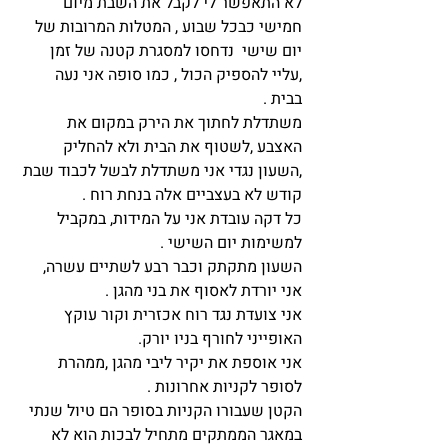
לא התאפשר לי לקבל את השבת מיום 
חמישי כבכל שבוע , המטלות המרובות של 
יום שישי  נדחסו למסגרת קטנה של זמן 
,עליי להספיק הכול , כמו סופה אני נעה 
בבית .
משתדלת לחתוך את הירק במקום את 
האצבע ,לשטוף את הבית ולא להחליק 
,השעון נגדי אני משתדלת לבשל לכבוד שבת 
קודש לא בעצביים אלה בנחת רוח .
כל דקה עובדת אני על המידות, במקביל 
למשימות יום השישי .
השעון מתקתק וכבר רבע לשתיים עשרה, 
אני יורדת לאסוף את בני מהגן .
אני צועדת נגד רוח אכזרית וקור עוקץ 
האופייני לחורף בניו יורק.
אני אוספת את יקיר ליבי מהגן ,ממהרת 
לסופר לקניות אחרונות .
הקטן שעבורו הקניות בסופר הם טיול שנתי  
במאגר הממתקים מתחיל לבכות הוא לא 