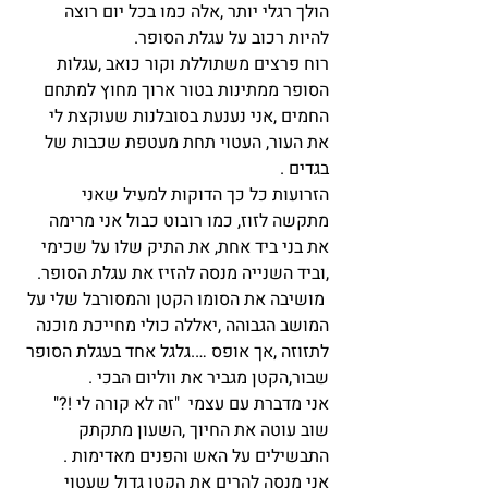
הולך רגלי יותר ,אלה כמו בכל יום רוצה 
להיות רכוב על עגלת הסופר.
רוח פרצים משתוללת וקור כואב ,עגלות 
הסופר ממתינות בטור ארוך מחוץ למתחם 
החמים ,אני נענעת בסובלנות שעוקצת לי  
את העור, העטוי תחת מעטפת שכבות של 
בגדים .
הזרועות כל כך הדוקות למעיל שאני 
מתקשה לזוז, כמו רובוט כבול אני מרימה 
את בני ביד אחת, את התיק שלו על שכימי 
,וביד השנייה מנסה להזיז את עגלת הסופר.
 מושיבה את הסומו הקטן והמסורבל שלי על 
המושב הגבוהה ,יאללה כולי מחייכת מוכנה 
לתזוזה ,אך אופס ….גלגל אחד בעגלת הסופר 
שבור,הקטן מגביר את ווליום הבכי .
אני מדברת עם עצמי  "זה לא קורה לי !?" 
שוב עוטה את החיוך ,השעון מתקתק 
התבשילים על האש והפנים מאדימות .
אני מנסה להרים את הקטן גדול שעטוי 