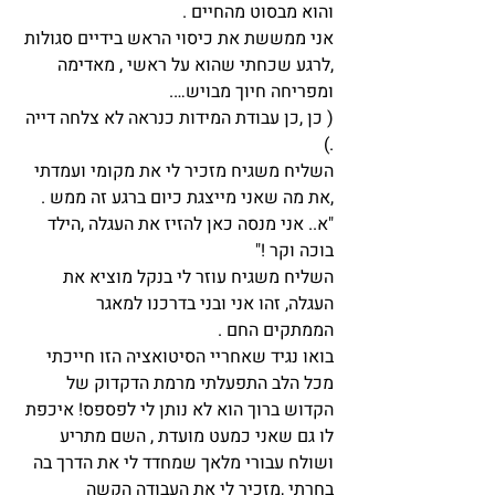
והוא מבסוט מהחיים .
אני ממששת את כיסוי הראש בידיים סגולות 
,לרגע שכחתי שהוא על ראשי , מאדימה 
ומפריחה חיוך מבויש….
( כן ,כן עבודת המידות כנראה לא צלחה דייה 
.)
השליח משגיח מזכיר לי את מקומי ועמדתי 
,את מה שאני מייצגת כיום ברגע זה ממש .
"א.. אני מנסה כאן להזיז את העגלה ,הילד 
בוכה וקר !"
השליח משגיח עוזר לי בנקל מוציא את 
העגלה, זהו אני ובני בדרכנו למאגר 
הממתקים החם .
בואו נגיד שאחריי הסיטואציה הזו חייכתי 
מכל הלב התפעלתי מרמת הדקדוק של 
הקדוש ברוך הוא לא נותן לי לפספס! איכפת 
לו גם שאני כמעט מועדת , השם מתריע 
ושולח עבורי מלאך שמחדד לי את הדרך בה 
בחרתי ,מזכיר לי את העבודה הקשה 