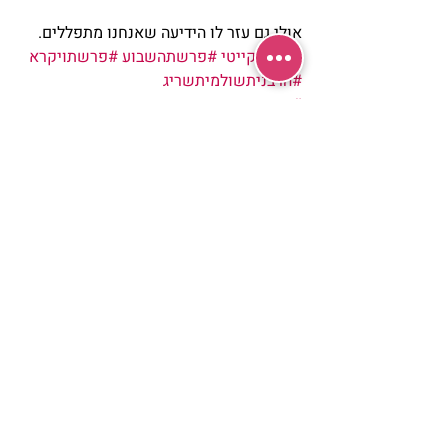
אולי גם עזר לו הידיעה שאנחנו מתפללים.
#ביירוןקייטי
#פרשתהשבוע
#פרשתויקרא
#הרבניתשולמיתשריג
#עבודתהמידותבפרשה
#השיטהשלביירוןקייטי
מאמרים
כותבות
שולמית שריג
פוסטים אחרונים
הצג הכול