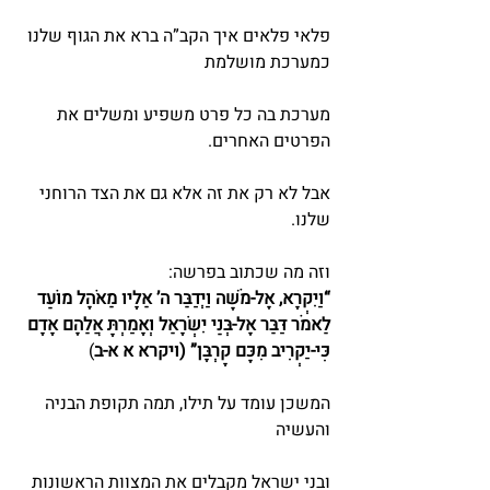
פלאי פלאים איך הקב”ה ברא את הגוף שלנו 
כמערכת מושלמת
מערכת בה כל פרט משפיע ומשלים את 
הפרטים האחרים.
אבל לא רק את זה אלא גם את הצד הרוחני 
שלנו.
וזה מה שכתוב בפרשה:
“וַיִּקְרָא, אֶל-מֹשֶׁה וַיְדַבֵּר ה’ אֵלָיו מֵאֹהֶל מוֹעֵד 
לֵאמֹר דַּבֵּר אֶל-בְּנֵי יִשְׂרָאֵל וְאָמַרְתָּ אֲלֵהֶם אָדָם 
כִּי-יַקְרִיב מִכֶּם קָרְבָּן” (ויקרא א א-ב
)
המשכן עומד על תילו, תמה תקופת הבניה 
והעשיה
ובני ישראל מקבלים את המצוות הראשונות 