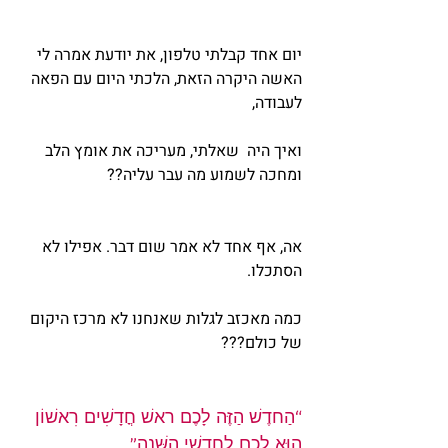
יום אחד קבלתי טלפון, את יודעת אמרה לי 
האשה היקרה הזאת, הלכתי היום עם הפאה 
לעבודה,
ואיך היה  שאלתי, מעריכה את אומץ הלב 
ומחכה לשמוע מה עבר עליה??
אה, אף אחד לא אמר שום דבר. אפילו לא 
הסתכלו.
כמה מאכזב לגלות שאנחנו לא מרכז היקום 
של כולם???
“הַחדֶשׁ הַזֶּה לָכֶם ראשׁ חֳדָשִׁים רִאשׁוֹן 
הוּא לָכֶם לְחָדְשֵׁי הַשָּׁנָה”