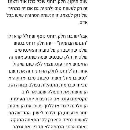
שום תיקון. חלק רוחני שכל כולו אור ורצונו 
זה רק לעשות טוב ולהאיר, גם אם זה במחיר 
של נזק לעצמו. זו הנשמה הטהורה שיש בכל 
אדם.
אבל יש בנו חלק רוחני נוסף שחז”ל קראו לו 
“הנפש הבהמית” – זהו חלק רוחני בנפש 
שלנו שחושב רק על טובתו והאינטרסים 
שלו. זה חלק שבנפש שמה שמניע אותו זה 
החיפוש אחר עונג עצמי ללא שום שיקול 
אחר. חז”ל נתנו לחלק הרוחני הזה את השם 
“נפש בהמית” משתי סיבות. סיבה אחת היא 
מכיוון שבהמות מתנהלות בעולם בצורה הזו. 
הן עושות את הפעולה שמביאה להם 
מקסימום עונג. אם הן רעבות יותר מעיפות 
הן תלכנה לצוד או ללחך עשב. אם הן עיפות 
יותר מרעבות, הן תלכנה לישון. ההכרעה מה 
לעשות בחיים היא רק לפי התאווה החזקה 
באותו הרגע. הבהמה לא תקריב את עצמה 