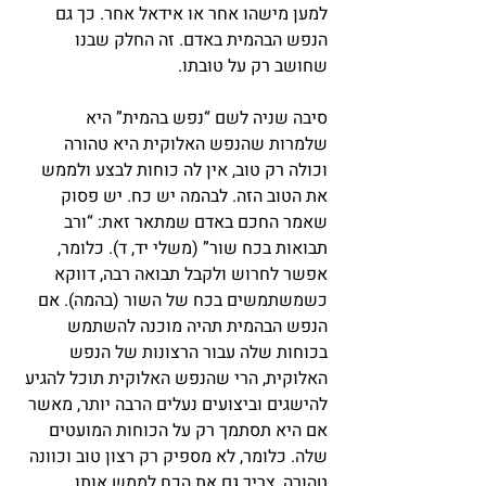
למען מישהו אחר או אידאל אחר. כך גם 
הנפש הבהמית באדם. זה החלק שבנו 
שחושב רק על טובתו.
סיבה שניה לשם “נפש בהמית” היא 
שלמרות שהנפש האלוקית היא טהורה 
וכולה רק טוב, אין לה כוחות לבצע ולממש 
את הטוב הזה. לבהמה יש כח. יש פסוק 
שאמר החכם באדם שמתאר זאת: “ורב 
תבואות בכח שור” (משלי יד, ד). כלומר, 
אפשר לחרוש ולקבל תבואה רבה, דווקא 
כשמשתמשים בכח של השור (בהמה). אם 
הנפש הבהמית תהיה מוכנה להשתמש 
בכוחות שלה עבור הרצונות של הנפש 
האלוקית, הרי שהנפש האלוקית תוכל להגיע 
להישגים וביצועים נעלים הרבה יותר, מאשר 
אם היא תסתמך רק על הכוחות המועטים 
שלה. כלומר, לא מספיק רק רצון טוב וכוונה 
טהורה, צריך גם את הכח לממש אותו.