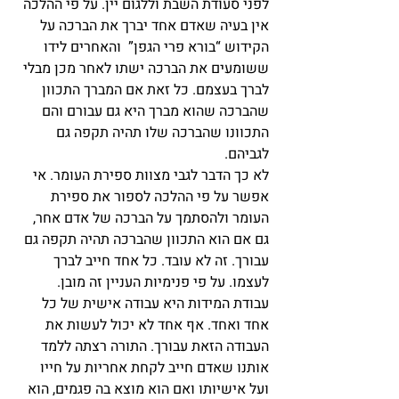
לפני סעודת השבת וללגום יין. על פי ההלכה 
אין בעיה שאדם אחד יברך את הברכה על 
הקידוש “בורא פרי הגפן”  והאחרים לידו 
ששומעים את הברכה ישתו לאחר מכן מבלי 
לברך בעצמם. כל זאת אם המברך התכוון 
שהברכה שהוא מברך היא גם עבורם והם 
התכוונו שהברכה שלו תהיה תקפה גם 
לגביהם.
לא כך הדבר לגבי מצוות ספירת העומר. אי 
אפשר על פי ההלכה לספור את ספירת 
העומר ולהסתמך על הברכה של אדם אחר, 
גם אם הוא התכוון שהברכה תהיה תקפה גם 
עבורך. זה לא עובד. כל אחד חייב לברך 
לעצמו. על פי פנימיות העניין זה מובן. 
עבודת המידות היא עבודה אישית של כל 
אחד ואחד. אף אחד לא יכול לעשות את 
העבודה הזאת עבורך. התורה רצתה ללמד 
אותנו שאדם חייב לקחת אחריות על חייו 
ועל אישיותו ואם הוא מוצא בה פגמים, הוא 