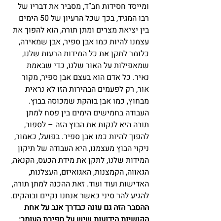
ומייסד חסידות חב”ד, מסביר את דבריו של 
רבו המגיד, בכך שכל הרעיון של 50 הימים 
בין יציאת מצרים ומתן תורה, הוא להפוך את 
עצמנו להיות כמו אבן ספיר, אבן שמאירה, 
כלומר לתקן את כל המידות הרעות שלנו, 
שמאפילות על האור שלנו, כדי שבאמת 
נאיר. כל אדם הוא בעצם אבן ספיר, מקור 
אור, רק לפעמים הבהירות הזו לא נראית 
מבחוץ, כמו אבן בוהקת שמכוסה בבוץ. 
העבודה בחמישים הימים בין פסח למתן 
תורה היא לנקות את הבוץ הזה – לספור, 
להפוך להיות כמו אבן ספיר. בפועל, כאמור, 
ניקוי הבוץ מעצמנו, היא העבודה של תיקון 
המידות שלנו, לתקן את מידת הכעס, הקנאה, 
הגאווה, הקמצנות, האגואיזם, העצלנות, 
האדישות ועוד ועוד. זאת ההכנה למתן תורה, 
להגיע להר סיני כאשר אנחנו נקיים ובוהקים.
ההסבר הזה גם עונה כבדרך אגב על אחת 
הקושיות הידועות שיש על ספירת העומר: