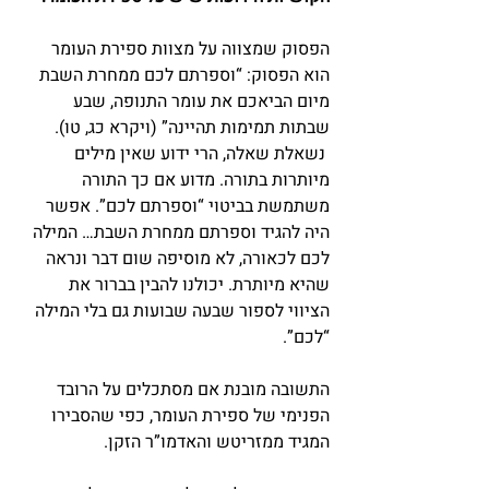
הפסוק שמצווה על מצוות ספירת העומר 
הוא הפסוק: “וספרתם לכם ממחרת השבת 
מיום הביאכם את עומר התנופה, שבע 
שבתות תמימות תהיינה” (ויקרא כג, טו). 
 נשאלת שאלה, הרי ידוע שאין מילים 
מיותרות בתורה. מדוע אם כך התורה 
משתמשת בביטוי “וספרתם לכם”. אפשר 
היה להגיד וספרתם ממחרת השבת… המילה 
לכם לכאורה, לא מוסיפה שום דבר ונראה 
שהיא מיותרת. יכולנו להבין בברור את 
הציווי לספור שבעה שבועות גם בלי המילה 
“לכם”.
התשובה מובנת אם מסתכלים על הרובד 
הפנימי של ספירת העומר, כפי שהסבירו 
המגיד ממזריטש והאדמו”ר הזקן.