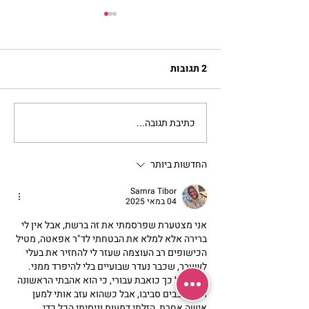
2 תגובות
בשדור כאן11 עם מרים פרץ
כתיבת תגובה...
החדשות ביותר
Samra Tibor
04 במאי 2025
אני מצטערת שפרסמתי את זה ברשת, אבל אין לי 
ברירה אלא למלא את הבטחתי לד"ר אפאטה, מטיל 
הכישופים רב העוצמה שעזר לי להחזיר את בעלי 
לשעבר, שכבר נעדר שבועיים בלי להיפרד ממני. 
חוויה כל כך כואבת עבורי, כי הוא אהבתי הראשונה 
וחיי סובבים סביבו, אבל כשהוא עזב אותי למען 
אישה אחרת, הזלתי דמעות וניסיתי הכל כדי 