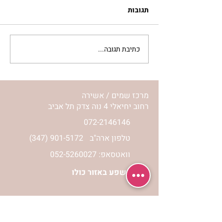
תגובות
כתיבת תגובה...
מתגעגעות לבית המפגש,
השיעור לתשעה באב | הר'
ימימה מזרחי
מרכז שמים / אשירה
רחוב יחיאלי 4 נוה צדק תל אביב
072-2146146
טלפון ארה"ב
(347) 901-5172
וואטסאפ: 052-5260027
חניה בשפע באזור כולו
הרשמי לעדכונים