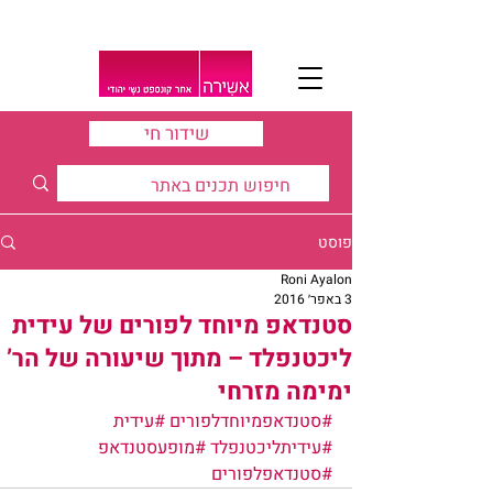
שידור חי
פוסט
Roni Ayalon
3 באפר׳ 2016
סטנדאפ מיוחד לפורים של עידית
ליכטנפלד – מתוך שיעורה של הר’
ימימה מזרחי
#סטנדאפמיוחדלפורים
#עידית
#עידיתליכטנפלד
#מופעסטנדאפ
#סטנדאפלפורים