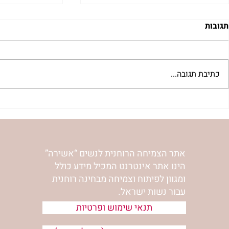
תגובות
כתיבת תגובה...
"למצוא את אהבתך האבודה" |
מתגעגעות לב
שיעור לט"ו באב | הר' ימימה
השיעור לתשעה
מזרחי
ימימה מזרחי
אתר הצמיחה הרוחנית לנשים “אשירה”
הינו אתר אינטרנט המכיל מידע כולל
ומגוון לפיתוח וצמיחה מבחינה רוחנית
עבור נשות ישראל.
תנאי שימוש ופרטיות