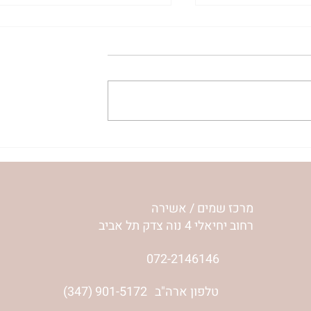
ית המפגש,
הרבנית ימימה מזרחי "משנכנס
 באב | הר'
אוהב" | ראש חודש אב
מרכז שמים / אשירה
רחוב יחיאלי 4 נוה צדק תל אביב
072-2146146
טלפון ארה"ב
(347) 901-5172