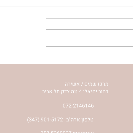
ע שלי | נורית
להסתכל לחיים בעיניים | נורית
אילון הירש
מרכז שמים / אשירה
רחוב יחיאלי 4 נוה צדק תל אביב
072-2146146
טלפון ארה"ב
(347) 901-5172