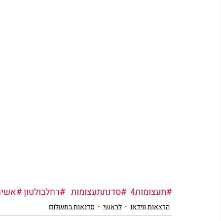
#תעצומות4
#סדנתתעצומות
#רחלבולטון
#אשיר
הרצאות ווידאו
לראשי
סדנאות בתשלום