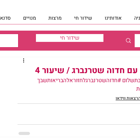
יה
אודותינו
שידור חי
מרצות
מנויים
סדנאו
שידור חי
עם חדוה שטרנברג / שיעור 4
תשלום
#חדוהשטרנברגלחזוראלהבריאותשבך
ת
רצאות ווידאו