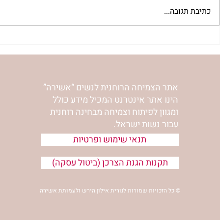
כתיבת תגובה...
"שער הדמעות" | נורית אילון
לחיות את המס
הירש
אילון הירש
אתר הצמיחה הרוחנית לנשים “אשירה”
הינו אתר אינטרנט המכיל מידע כולל
ומגוון לפיתוח וצמיחה מבחינה רוחנית
עבור נשות ישראל.
תנאי שימוש ופרטיות
תקנות הגנת הצרכן (ביטול עסקה)
© כל הזכויות שמורות לנורית אילון הירש ולעמותת אשירה