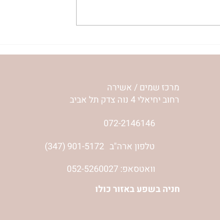
ע שלי | נורית
להסתכל לחיים בעיניים | נורית
אילון הירש
מרכז שמים / אשירה
רחוב יחיאלי 4 נוה צדק תל אביב
072-2146146
טלפון ארה"ב
(347) 901-5172
וואטסאפ: 052-5260027
חניה בשפע באזור כולו