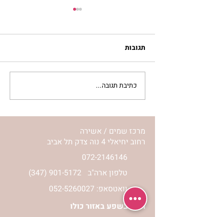
תגובות
כתיבת תגובה...
מתגעגעות לבית המפגש,
השיעור לתשעה באב | הר'
ימימה מזרחי
מרכז שמים / אשירה
רחוב יחיאלי 4 נוה צדק תל אביב
072-2146146
טלפון ארה"ב
(347) 901-5172
וואטסאפ: 052-5260027
חניה בשפע באזור כולו