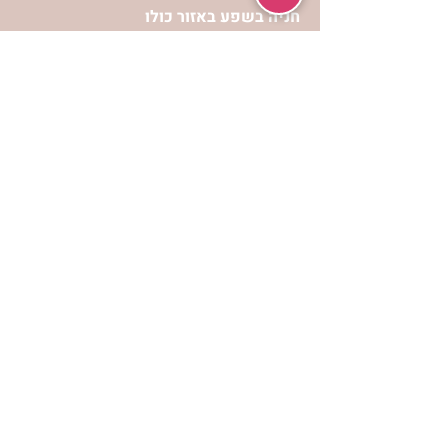
חניה בשפע באזור כולו
הרשמי לעדכונים
הרשמי
אתר הצמיחה הרוחנית לנשים “אשירה” הינו
אתר אינטרנט המכיל מידע כולל ומגוון
לפיתוח וצמיחה מבחינה רוחנית עבור נשות
ישראל.
תנאי שימוש ופרטיות