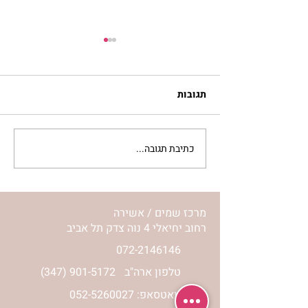
תגובות
כתיבת תגובה...
 וטהרת המקווה |
סלט פטריות בתנור | נורית
אילון הירש
מרכז שמים / אשירה
רחוב יחיאלי 4 נוה צדק תל אביב
072-2146146
טלפון ארה"ב
(347) 901-5172
וואטסאפ: 052-5260027