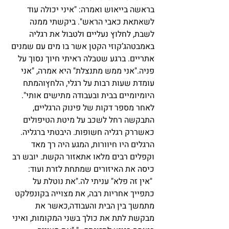
בראשה בייאוש ואמרה: "איני יכולה עוד 
לשאתאת כאבי הראש". ביקשתי ממנה 
לשבת, לחלוץ נעליים ולטבול את רגליה 
באמבטהג’קוזי הקטן אשר בו מים עם שמנים 
אתריים. ברגע שטבלה ראיתי חיוך נסוך על 
פניה."אני ממש מתנצלת" היא אמרה, "אני 
עומדת שעות רבות על רגלי, הלחץוהמתח 
היומיומיים בבית ובעבודה מתישים אותי".
לאחר מספר דקות של פינוק הרגליים, 
התבקשה רחל לשכב על מיטת הטיפולים 
כאשררק רגליה חשופות. היבטתי ברגליה. 
הרגלים היו חיוורות, המגע היה רך מאד 
וקפלים רבים מלאו אתאזור הקשת. יובש רב 
כיסה את האיזורים שמתחת לזרת ועוד:
 "אין זה פלא" עניתי לה."את נוטלת על 
כתפייך אחריות רבה, את מצוייה בקונפלקט 
מתמשך בין הבית והעבודה,כאשר את 
מבקשת לתת את כולך בשני המקומות, ואיני 