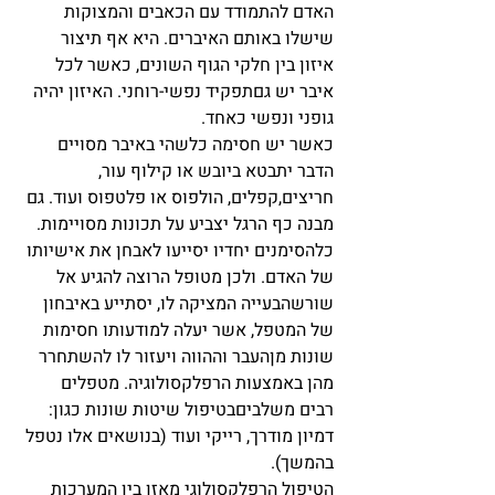
האדם להתמודד עם הכאבים והמצוקות 
שישלו באותם האיברים. היא אף תיצור 
איזון בין חלקי הגוף השונים, כאשר לכל 
איבר יש גםתפקיד נפשי-רוחני. האיזון יהיה 
גופני ונפשי כאחד.
כאשר יש חסימה כלשהי באיבר מסויים 
הדבר יתבטא ביובש או קילוף עור, 
חריצים,קפלים, הולפוס או פלטפוס ועוד. גם 
מבנה כף הרגל יצביע על תכונות מסויימות. 
כלהסימנים יחדיו יסייעו לאבחן את אישיותו 
של האדם. ולכן מטופל הרוצה להגיע אל 
שורשהבעייה המציקה לו, יסתייע באיבחון 
של המטפל, אשר יעלה למודעותו חסימות 
שונות מןהעבר וההווה ויעזור לו להשתחרר 
מהן באמצעות הרפלקסולוגיה. מטפלים 
רבים משלביםבטיפול שיטות שונות כגון: 
דמיון מודרך, רייקי ועוד (בנושאים אלו נטפל 
בהמשך). 
הטיפול הרפלקסולוגי מאזן בין המערכות 