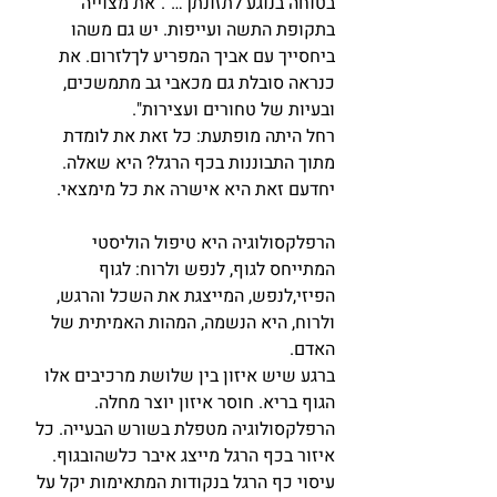
בטוחה בנוגע לתזונתך…"."את מצוייה 
בתקופת התשה ועייפות. יש גם משהו 
ביחסייך עם אביך המפריע לךלזרום. את 
כנראה סובלת גם מכאבי גב מתמשכים, 
ובעיות של טחורים ועצירות".
רחל היתה מופתעת: כל זאת את לומדת 
מתוך התבוננות בכף הרגל? היא שאלה. 
יחדעם זאת היא אישרה את כל מימצאי.
הרפלקסולוגיה היא טיפול הוליסטי 
המתייחס לגוף, לנפש ולרוח: לגוף 
הפיזי,לנפש, המייצגת את השכל והרגש, 
ולרוח, היא הנשמה, המהות האמיתית של 
האדם.
ברגע שיש איזון בין שלושת מרכיבים אלו 
הגוף בריא. חוסר איזון יוצר מחלה.
הרפלקסולוגיה מטפלת בשורש הבעייה. כל 
איזור בכף הרגל מייצג איבר כלשהובגוף. 
עיסוי כף הרגל בנקודות המתאימות יקל על 