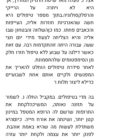
אצל נ. פעלה מאד שיטת הדמיון המודרך, אך 
היא לא ויתרה על הרייקי 
והרפלקסולוגיה.בתוך מספר טיפולים היא 
חשה שהאנרגיות חוזרות אליה, העייפות 
והכאבים פחתו. כמו כןהשלווה והבטחון שבו 
אליה והיא הצליחה לצעוד מידי יום חצי 
שעה. עבורה היתה זוהתקדמות רבה. עם זאת 
כאשר דילגה על שבוע ללא טיפול חזרו חלק 
מן הסימפטומים שלהתסמונת. 
לאחר סידרת טיפולים הוחלט להאריך את 
המפגשים ולקיים אותם אחת לשבועיים 
כדילא ליצור תלות ר
בה מדי בטיפולים. במקביל החלה נ. לשמור 
על תזונה נאותה, המשיכהלקחת את 
התרופות שרשם לה הרופא המטפל במינון 
קטן יותר, ושינתה את אורח חייה. כיוםהיא 
משתדלת לעשות מה שהיא באמת אוהבת. 
לפנק יותר את עצמה ולקחת יותר עזרה 