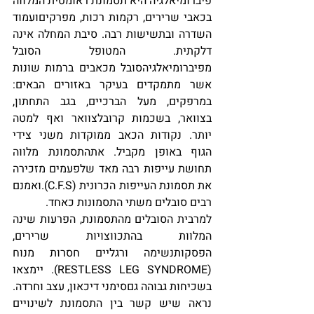
פיברומיאלגיה היא תסמונת ראומטית המלווה 
בכאבי שרירים, רקמות רכות, מפרקיםועמוד 
השדרה ובתשישות רבה. סיבת המחלה אינה 
דלקתית. המטופל הסובל 
מפיברומיאלגיהסובל מכאבים ברמות שונות 
אשר מתמקדים בעיקר באזורים הבאים: 
במרפקים, מעל הברכיים, בגב התחתון, 
בצוואר, בשכמות קרובלצוואר ואף למטה 
יותר. נקודות הכאב ממוקדות משני צידי 
הגוף באופן מקביל. אתהתסמונת מלווה 
תחושת עייפות רבה מאד שלפעמים מזכירה 
את תסמונת העייפות הכרונית (C.F.S).ואמנם 
רבים סובלים משתי התסמונות כאחד. 
למרבית הסובלים מהתסמונת, הפרעות שינה 
המלוות בהתכווצויות שרירים, 
הפסקותנשימה ורגליים חסרות מנוח 
(RESTLESS LEG SYNDROME). יימצאו 
בשכיחות גבוהה גםסימני דיכאון, עצב וחרדה. 
נראה שיש קשר בין התסמונת לשינויים 