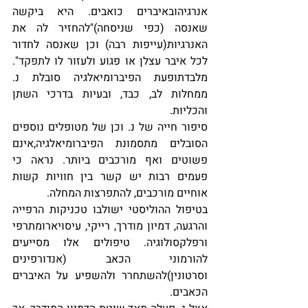
אנרגיהובאיברים כואבים. היא ביקשה 
שאנסה (כפי שניסחה)"להחזיר לה את 
האנרגיות(עייפות רבה) וכן שאנסה לחדור 
לכל איבר עצלן או פגוע ולעזור לו לתפקד". 
מלבדתופעת הפיברומיאלגיה סובלת נ. 
ממחלות לב, כבד, ובעיות בדרכי השתן 
והכליות. 
סיפור חייה של נ. וכן של מטופלים נוספים 
הסובלים מתסמונת הפיברומיאלגיה,אינם 
פשוטים ואף מורכבים ביותר. נראה כי 
פעמים רבות יש קשר בין חוויות קשות 
אוחיים מורכבים, להתפרצות המחלה. 
בטיפול ההוליסטי ישולבו טכניקות הרפייה 
והרגעה, דמיון מודרך, רייקי, עיסויארומתרפי 
ורפלקסולוגיה. טיפולים אלו מסייעים 
להורמוני הכאב (אנדורפינים 
וסרטונין)להשתחרר ולהשפיע על האיברים 
הכאבים. 