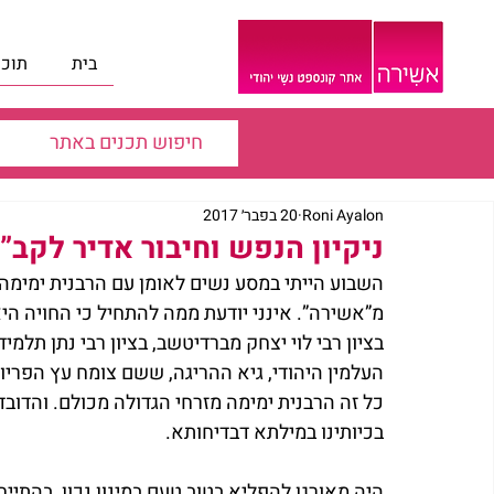
בית
תוכנ
Roni Ayalon
20 בפבר׳ 2017
ניקיון הנפש וחיבור אדיר לקב”
השבוע הייתי במסע נשים לאומן עם הרבנית ימימה מז
מ”אשירה”. אינני יודעת ממה להתחיל כי החויה הי
בציון רבי לוי יצחק מברדיטשב, בציון רבי נתן תלמיד
העלמין היהודי, גיא ההריגה, ששם צומח עץ הפריון 
כל זה הרבנית ימימה מזרחי הגדולה מכולם. והדו
בכיותינו במילתא דבדיחותא.
היה מאורגן להפליא בטוב טעם במינון נכון, בהתיי