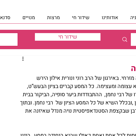
יה
אודותינו
שידור חי
מרצות
מנויים
סדנאו
שידור חי
ה
רחי. באירגון של הרב רוני ונורית אילון הירש 
א עצומה ומעצימה. כל המסע קברים בציון הבעש”ט, 
ו של רבי נחמן,  ההתבודדות ביער סופיה, הביקור בבית 
,ובכלל השיא של כל המסע הציון של  רבי נחמן. ובתוך 
בדבן שבקצפת הסטנדאפיסטית נויה מנדל שאיזנה את 
חסות לכל אחת ואחת כאילו שהיא היחידה במסע , היינו 