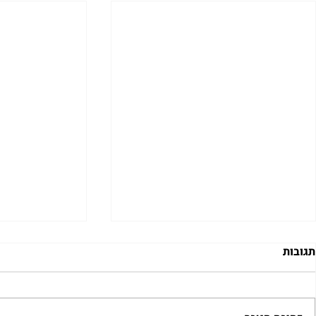
קולה, תפילתה
תגובות
כהן
מסע לאומן אייר
“מעט” לא שגרת