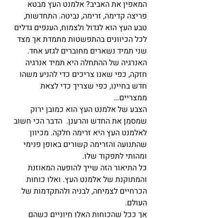
המאפין את האביב? אלמנט העץ מבטא 
פריצה קדימה, זרימה, נביטה. התחדשות, 
טבע העץ הוא לגדול ולצמוח, הענפים גדלים 
לכל הכיוונים בהתפשטות מתמדת אך מצד 
שני תמיד נשארים מחוברים לגזע אחד. 
האנרגיה של ההתחלה היא תמיד אנרגיה 
חזקה, כפי שאנו צריכים כדי להניע משהו 
חדש בחיינו, כפי שצריך כדי לצאת 
ממצריים… 
הצבע של אלמנט העץ הוא כמובן ירוק 
שמסמן את החדש והרענן.  הדבר הכי חשוב 
לאלמנט העץ היא זרימה חלקה. מכיוון 
שהתנועה והזרימה קשורים באופן פנימי 
ומהותי לתפקוד שלו. 
כל התיאור הזה שייך להופעה המאוזנת 
והמתוקנת של אלמנט העץ. ואלו כוחות 
הכרחיים לצמיחה, לבניה ולהתקדמות של 
העולם. 
אך ככל שהכוחות האלו חיוניים כשהם 