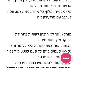
בכל כוס שתיה לשתות פרי/ ירק ממין אחד 
או שניים. ולא יותר משלוש.
מיץ אבטיח ומלון- כל אחד בפני עצמו, אסור 
לערבב עם פרי/ירק אח
ר.
מומלץ (אך לא חובה) לשתות בתחילת 
הבוקר מיץ עשב חיטה.
הכמות הממוצעת לשתיה היא כליטר וחצי 
(כ 4-5 פעמים ביום כל פעם כ300 מ”ל ) אך 
ניתן להוסיף בשעת הצורך.
מומלץ מאוד להשתמש בפרות וירקות 
אורגניים (לפחות באופן חלקי, עפ”י היכולת)
דוגמא לתפריט יומי:
בתחילת הבוקר: מיץ עשב חיטה. 
9:00-10:00 בבוקר: מיץ גזר ומלפפון.  
11:00-12:00- מיץ גזר סלק וסלרי. 
14:00-15:00- מיץ תפוחים/ אגסים. 
17:00-18:00- מיץ גזר ותפוחים עם בננה.