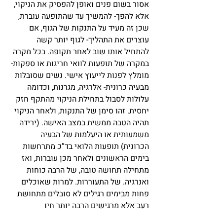
אסור בשום פנים ואופן להפסיק את הניקוי, 
אלא להפך- להמשיך עד שהתופעה עוברת, 
שכן זה מעיד על התנקות של הגוף, אם 
עוצרים את התהליך- לגוף יותר קשה 
להתחיל אותו שוב לאחר תקופה. בכל מקרה 
במקרה של תופעות לוואי חריגות או ספקות- 
מומלץ לפנות לייעוץ אישי. נשים שסובלות 
מבעיה כרונית- אלרגיה, מגרנות, וכדומה 
עלולות לסבול בתחילת הניקוי מהתקף חזק 
יחסית. זהו סימן של התנקות, ולאחר הניקוי 
תהיה הטבה ממשית במצב האישה. (ירידה 
משמעותית או היעלמות של הבעיה 
הכרונית) תופעות הלואי בד”כ מתרחשות 
בימים הראשונים ולאחר מכן עוברות, ואז 
מתחילה תחושה טובה, של הרבה כוחות 
ואנרגיה. של התעוררות. למרות שאוכלים 
פחות מבימים רגילים לא סובלים מתחושת 
רעב אלא מרגישים הרבה יותר חיו