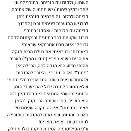
השמש, ולקום עם הזריחה. בחורף לישון 
יותר ובקיץ פחות.) יש תחושה של צמיחה, 
פריחה ולבלוב. גם מבחינה פנימית ניתן 
להרגיש התנערות פנימית ורצון לפרוץ 
קדימה עם הכוחות שאספנו בחורף.
רובנו שקועות כבר במיונים ובנקיונות לפסח. 
זכור לי איזה סרט אמריקאי שראיתי 
בצעירותי ובו ראיתי את בעלת הבית מנקה 
את הבית בשיא המרץ (חודש מרץ?) באביב. 
תהיתי מדוע היא מנקה ככה, הרי לה אין 
“פסח”? ואז הבנתי כי , הצורך להתנקות 
ולהתחדש פעם בשנה הינו אוניברסלי וגם מי 
שלא מחובר לתורה יכול להרגיש כי הזמן 
הרוחני והגשמי המתאים ביותר לניקיון כזה 
הוא האביב. כפי שכותב הרב קוק: “הזמן 
מאיר בתכונתו”, אין זה מקרה שפסח חל 
באביב. זהו זמן שמתאים להתנקות שמובילה 
להתחדשות. יציאת מצרים!
ע”פ הפילוסופיה הסינית היקום כולו מחולק 