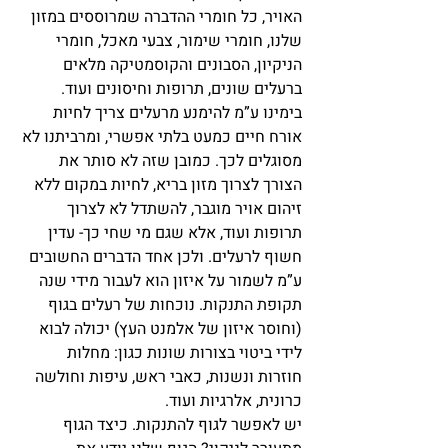
האויר, כל חומרי ההדברה שמרוססים במזון 
שלנו, חומרי שימור, צבעי מאכל, חומרי 
הניקיון, הסבונים והקוסמטיקה מלאים 
ברעלים שונים, תרופות וחיסונים ועוד. 
בימינו ע”מ להימנע מרעלים צריך לחיות 
אורח חיים כמעט בלתי אפשרי, ומרביתנו לא 
מסוגלים לכך. כמובן שזה לא סותר את 
הצורך לצרוך מזון בריא, לחיות במקום ללא 
זיהום אויר מוגבר, להשתדל לא לצרוך 
תרופות ועוד, אלא שגם מי שחי כך- עדין 
חשוף לרעלים. ולכן אחד הדברים החשובים 
ע”מ לשמור על איזון הוא לעבור מידי שנה 
תקופת התנקות. נוכחות של רעלים בגוף 
(וחוסר איזון של אלמנט העץ) יכולה לבוא 
לידי ביטוי בצורות שונות כגון: מחלות 
חוזרות ונשנות, כאבי ראש, עיפות וחולשה 
כרונית, אלרגיות ועוד.
יש לאפשר לגוף להתנקות. כיצד הגוף 