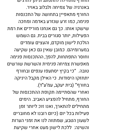
החורף מתחילה להתפוגג וניתן להרגיש 
באנרגיה של צמיחה ולבלוב באויר.
החורף מתאפיין בתחושה של התכנסות 
פנימה, כמו זרע שנזרע באדמה ומחכה 
שישקו אותו. כך גם אנחנו מורידים את רמת 
הפעילות, יותר סגורים בבית. גם השמש 
הולכת לישון מוקדם, והעצים עומדים 
במערומיהם. כמובן שאין גם כאן שקיעה 
וחוסר התפתחות, להפך, ההתכנסות פנימה 
מאפשרת צמיחה פנימית והשרשת שורשים 
טובה.  “כי בקיץ יסתעפו ענפים ובחורף 
יתחזקו היסודות. כי האילן מקבל היניקה 
בחורף” (בית יעקב, עמ’ע”ד).
ואחרי שהסתיימה תקופת ההתכנסות של 
החורף, מתחיל להפציע האביב. הימים 
מתחילים להתארך, ואנו זוכ ליותר זמן 
פעילות בכל יום (כיום רובנו לא מחוברים 
לשעון הטבע, שמתווה לנו את זמני הערות 
והשינה:  ללכת לישון מעט אחרי שקיעת 