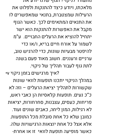
מתעורר לניקוי? הגוף שלנו יודע את 
מלאכתו, ויודע כיצד להתנקות ולפלוט את 
הרעילות שמצטברת, בתנאי שמאפשרים לו 
את התנאים המתאימים לכך. כאשר הגוף 
מקבל את האפשרות להתנקות הוא ישר 
יתחיל להוציא את הרעלים החבויים.  ע”מ 
לשמור על אורח חיים בריא, ו/או כדי 
להיפטר מבעיות שונות, כדי להרגיש טוב, 
ערניים ורעננים. חשוב מאוד פעם בשנה 
לתת גוף לעבור תהליך של ניקוי.
•v איך מרגישים בזמן ניקוי? 
במהלך הניקוי יתכנו תופעות לוואי שונות 
שקשורות לתהליך יציאת הרעלים – וזה לא 
כ”כ נעים. תופעות קלאסיות הן כאבי ראש, 
פריחות, כעסים, עצבנות, סחרחורות, יציאות 
לא רגילות, המון ליחה, כאבים שונים ועוד. 
כמובן שלא כל אחת סובלת מכל התופעות. 
אלא אצל כל אחת יוצאות הרגישויות שלה. 
כאשר מופיעה תופעת לוואי  זו או אחרת- 