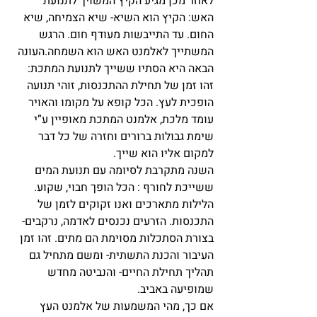
לאחר מכן מגיע הקיץ המשויך לתנועת 
האש: הקיץ הוא השיא- שיא הצמיחה, שיא 
החום. עד התייבשות מעודף חום. הרגש 
המשתייך לאלמנט האש הוא השמחה.העונה 
הבאה היא הסתיו ששייך לתנועת המתכת: 
זהו זמן של תחילת ההתכנסות, זוהי תנועה 
הופכית לעץ. הכל קופא על מקומו והאויר 
עומד מלכת, אלמנט המתכת מאופיין ע”י 
שימת גבולות ברורים וחזרה של כל דבר 
למקום אליו הוא שייך.
השנה מתקרבת לסיומה עם תנועת המים 
ששייכת לחורף : הכל הופך חבוי, שקוע. 
הלילות מתארכים ואנו זקוקים לזמן של 
התכנסות. הזרעים נכנסים לאדמה, נרקבים- 
בצורת הסתכלות מסוימת הם מתים. זהו זמן 
העיבור והכנת התשתית- ומשם מתחיל גם 
תהליך תחילת החיים- והנביטה מחדש 
שמופיעה באביב.
אם כך, מהי המשמעות של אלמנט העץ 