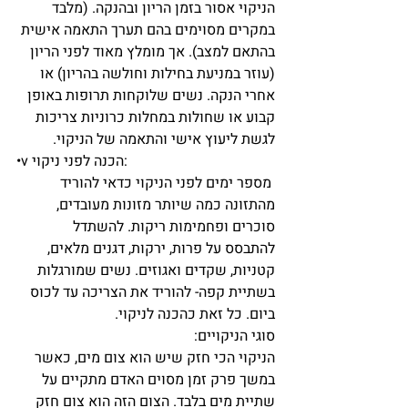
הניקוי אסור בזמן הריון ובהנקה. (מלבד 
במקרים מסוימים בהם תערך התאמה אישית 
בהתאם למצב). אך מומלץ מאוד לפני הריון 
(עוזר במניעת בחילות וחולשה בהריון) או 
אחרי הנקה. נשים שלוקחות תרופות באופן 
קבוע או שחולות במחלות כרוניות צריכות 
לגשת ליעוץ אישי והתאמה של הניקוי. 
•v הכנה לפני ניקוי:
 מספר ימים לפני הניקוי כדאי להוריד 
מהתזונה כמה שיותר מזונות מעובדים, 
סוכרים ופחמימות ריקות. להשתדל 
להתבסס על פרות, ירקות, דגנים מלאים, 
קטניות, שקדים ואגוזים. נשים שמורגלות 
בשתיית קפה- להוריד את הצריכה עד לכוס 
ביום. כל זאת כהכנה לניקוי.
סוגי הניקויים:
הניקוי הכי חזק שיש הוא צום מים, כאשר 
במשך פרק זמן מסוים האדם מתקיים על 
שתיית מים בלבד. הצום הזה הוא צום חזק 