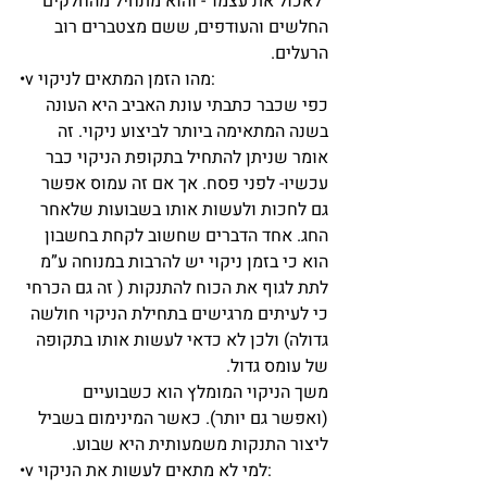
“לאכול את עצמו”- והוא מתחיל מהחלקים 
החלשים והעודפים, ששם מצטברים רוב 
הרעלים.
•v מהו הזמן המתאים לניקוי: 
כפי שכבר כתבתי עונת האביב היא העונה 
בשנה המתאימה ביותר לביצוע ניקוי. זה 
אומר שניתן להתחיל בתקופת הניקוי כבר 
עכשיו- לפני פסח. אך אם זה עמוס אפשר 
גם לחכות ולעשות אותו בשבועות שלאחר 
החג. אחד הדברים שחשוב לקחת בחשבון 
הוא כי בזמן ניקוי יש להרבות במנוחה ע”מ 
לתת לגוף את הכוח להתנקות ( זה גם הכרחי 
כי לעיתים מרגישים בתחילת הניקוי חולשה 
גדולה) ולכן לא כדאי לעשות אותו בתקופה 
של עומס גדול. 
משך הניקוי המומלץ הוא כשבועיים 
(ואפשר גם יותר). כאשר המינימום בשביל 
ליצור התנקות משמעותית היא שבוע.
•v למי לא מתאים לעשות את הניקוי: 