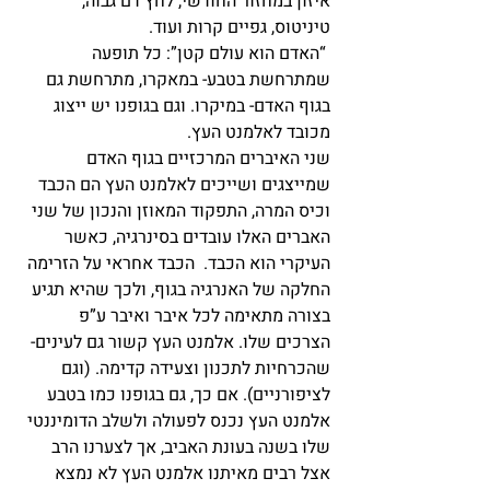
איזון במחזור החודשי, לחץ דם גבוה, 
טיניטוס, גפיים קרות ועוד.
 “האדם הוא עולם קטן”: כל תופעה 
שמתרחשת בטבע- במאקרו, מתרחשת גם 
בגוף האדם- במיקרו. וגם בגופנו יש ייצוג 
מכובד לאלמנט העץ. 
שני האיברים המרכזיים בגוף האדם 
שמייצגים ושייכים לאלמנט העץ הם הכבד 
וכיס המרה, התפקוד המאוזן והנכון של שני 
האברים האלו עובדים בסינרגיה, כאשר 
העיקרי הוא הכבד.  הכבד אחראי על הזרימה 
החלקה של האנרגיה בגוף, ולכך שהיא תגיע 
בצורה מתאימה לכל איבר ואיבר ע”פ 
הצרכים שלו. אלמנט העץ קשור גם לעינים- 
שהכרחיות לתכנון וצעידה קדימה. (וגם 
לציפורניים). אם כך, גם בגופנו כמו בטבע 
אלמנט העץ נכנס לפעולה ולשלב הדומיננטי 
שלו בשנה בעונת האביב, אך לצערנו הרב 
אצל רבים מאיתנו אלמנט העץ לא נמצא 