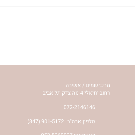
לי איך מרגישה
כשאני מרגיש שאני לא שווה
אילון הירש
כלום | נורית אילון הירש
מרכז שמים / אשירה
רחוב יחיאלי 4 נוה צדק תל אביב
072-2146146
טלפון ארה"ב
(347) 901-5172