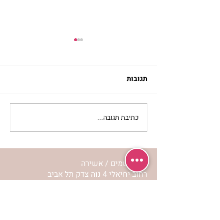
תגובות
כתיבת תגובה...
להזכיר ללב שלי איך
מרגישה אהבה | נורית אילון
הירש
מרכז שמים / אשירה
רחוב יחיאלי 4 נוה צדק תל אביב
072-2146146
טלפון ארה"ב
(347) 901-5172