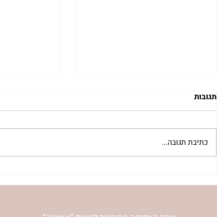
תגובות
כתיבת תגובה...
 לשבת שלח |
רב לכם לפרשת קורח | רחל
אפרת בזק
וינשטיין