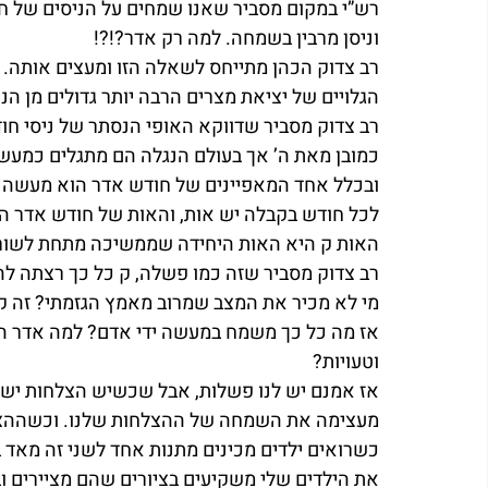
רש”י במקום מסביר שאנו שמחים על הניסים של חוד
וניסן מרבין בשמחה. למה רק אדר?!?!
רב צדוק הכהן מתייחס לשאלה הזו ומעצים אותה. הי
הגלויים של יציאת מצרים הרבה יותר גדולים מן 
רב צדוק מסביר שדווקא האופי הנסתר של ניסי ח
כמובן מאת ה’ אך בעולם הנגלה הם מתגלים כמעשה 
ובכלל אחד המאפיינים של חודש אדר הוא מעשה י
לכל חודש בקבלה יש אות, והאות של חודש אדר הי
האות ק היא האות היחידה שממשיכה מתחת לשורה ב
רב צדוק מסביר שזה כמו פשלה, ק כל כך רצתה לה
מי לא מכיר את המצב שמרוב מאמץ הגזמתי? זה קו
אז מה כל כך משמח במעשה ידי אדם? למה אדר ה
וטעויות?
אז אמנם יש לנו פשלות, אבל שכשיש הצלחות יש 
מעצימה את השמחה של ההצלחות שלנו. וכשההצל
כשרואים ילדים מכינים מתנות אחד לשני זה מאד 
את הילדים שלי משקיעים בציורים שהם מציירים ו