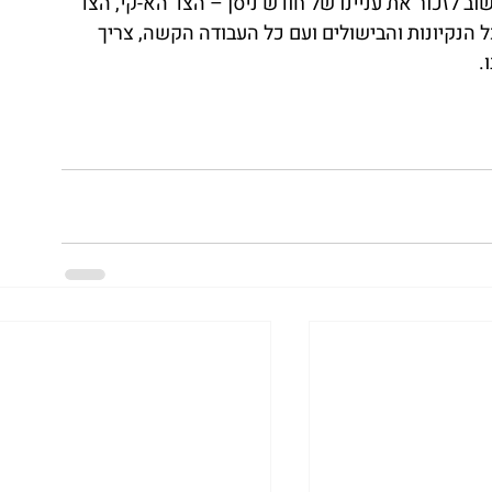
ב לזכור את עניינו של חודש ניסן – הצד הא-קי, הצד 
 הנקיונות והבישולים ועם כל העבודה הקשה, צריך 
.