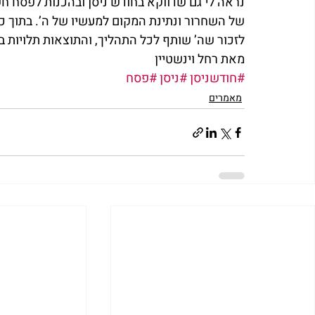
נראה לי גם שדווקא בחודש ניסן ובהכנות לפסח חשו
של השחרור ונתינת המקום למעשיו של ה’. בתוך כל
לזכור שה’ שותף לכל התהליך, והתוצאות תלויות בו
מאת רחל וינשטיין
#חודשניסן
#ניסן
#פסח
מאמרים