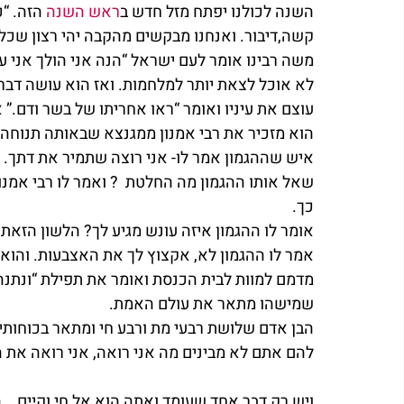
השנה לכולנו יפתח מזל חדש ב
ראש השנה
 הזה. “
קשה,דיבור. ואנחנו מבקשים מהקבה יהי רצון שכל 
משה רבינו אומר לעם ישראל “הנה אני הולך אני עו
לא אוכל לצאת יותר למלחמות. ואז הוא עושה דבר 
עוצם את עיניו ואומר “ראו אחריתו של בשר ודם.” א
הוא מזכיר את רבי אמנון ממגנצא שבאותה תנוחה ב
איש שההגמון אמר לו- אני רוצה שתמיר את דתך. אמ
שאל אותו ההגמון מה החלטת  ? ואמר לו רבי אמנו
כך.
אומר לו ההגמון איזה עונש מגיע לך? הלשון הזא
אמר לו ההגמון לא, אקצוץ לך את האצבעות. והוא קו
מדמם למוות לבית הכנסת ואומר את תפילת “ונתנה 
שמישהו מתאר את עולם האמת.
הבן אדם שלושת רבעי מת ורבע חי ומתאר בכוחותיו
להם אתם לא מבינים מה אני רואה, אני רואה את ה
ויש רק דבר אחד שעומד ואתה הוא אל חי וקיים.   ה