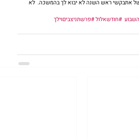
של אתבקשי ראש השנה לא יבוא לך בהמשכה.  לא 
שבוע
#חודשאלול
#פרשתניצביםוילך