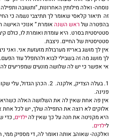
נוסחה- ואלה מילותין האחרונות, “ותשובה ותפילה 
זה  תיאור קלאסי שאומר לך תתיצבי נשמה כי החיי
בהפטרה של 
ראש השנה
 אומרת ” אנוכי האישה הנ
סטטיסטית בסרט. היא עומדת ואומרת לו, כולם קיב
סטטיסטית של החיים. ניצבת.
אין לך מושג באריזו מערבולת מזעזעת אני. ואני ני
לך מושג מה זה בשבילי לבוא ולהתפלל עוד הפעם.
אי אפשר כי יש לה שלושה מונעים שמפריעים לה 
פנינה.
אין פה אחת שאין לה את השלושה האלה כשהיא ב
אלוקים לא רוצה את התפילה שלך, יש לכל אחת את
היא מקניטה את חנה על כך שאין לה 
ילדים
, כדי 
ל
ילדים
.
ואלקנה- שאוהב אותה ואומר לה, די מספיק ממי, הר