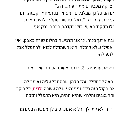
וצדקה מעבירים את רוע הגזירה.”
ם הם כל כך מבלבלים, ומפחידים, תאחזי רק בזה. חנה 
יצבת עימך בזה”. ואל תחשוב שקל לי להית ניצבת -
לו תפקיד ראשי, כולן בקדמת הבמה. ורק אני 
צבת איתך בכוח. כי אני מרגישה כחלום פורח,כאבק,  אין 
 אפילו שלא קיבלה. היא משתדלת לבוא ולהתפלל אבל 
לתפילה-
1. בעלה הצדיק, אלקנה.  2. הכהן הגדול, עלי שקורא את שפתיה.  3. צרתה אשתו השניה של בעלה, 
אה להתפלל. עלי הכהן שמסתכל עליה ואומר לה 
 הקול הזה בלב. ופנינה- יש לה עשרה 
ילדים
, כל בוקר 
שמהעצבים והלחץ שהיא תהיה, היא תתפלל ותזכה 
י ה’ לא ייתן לך. הלוא אנוכי טוב לך מעשרה בנים מה 