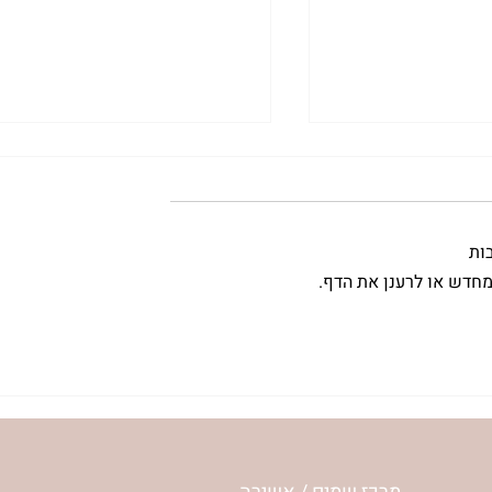
בות
מחדש או לרענן את הדף.
ית המפגש,
הרבנית ימימה מזרחי "משנכנס
 באב | הר'
אוהב" | ראש חודש אב