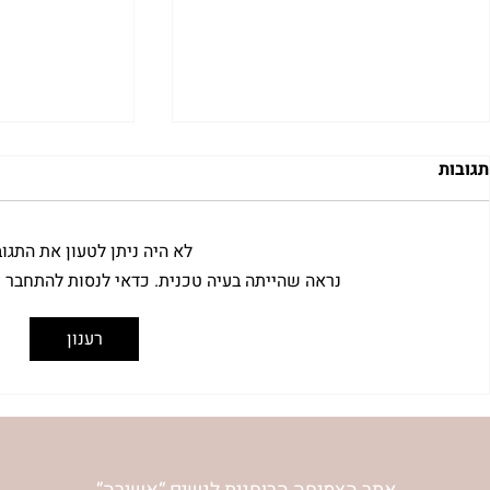
תגובות
לא היה ניתן לטעון את התגו
נראה שהייתה בעיה טכנית. כדאי לנסות להתחבר 
"למצוא את אהבתך האבודה" |
מתגעגעות לב
רענון
שיעור לט"ו באב | הר' ימימה
השיעור לתשעה
מזרחי
ימימה מזרחי