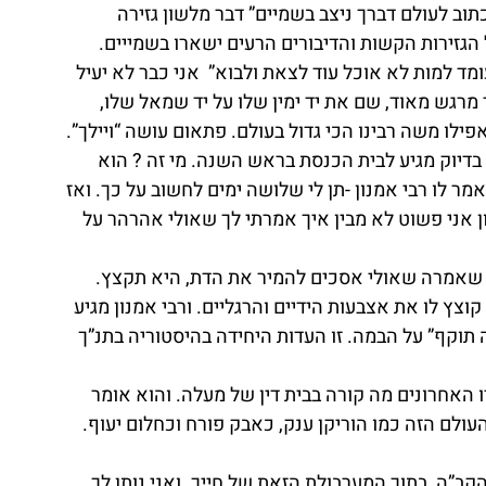
כתוב לעולם דברך ניצב בשמיים” דבר מלשון גזירה 
הגזירות הקשות והדיבורים הרעים ישארו בשמייים.
מד למות לא אוכל עוד לצאת ולבוא”  אני כבר לא יעיל 
מרגש מאוד, שם את יד ימין שלו על יד שמאל שלו, 
פילו משה רבינו הכי גדול בעולם. פתאום עושה “ויילך”.
דיוק מגיע לבית הכנסת בראש השנה. מי זה ? הוא 
ר לו רבי אמנון -תן לי שלושה ימים לחשוב על כך. ואז 
ן אני פשוט לא מבין איך אמרתי לך שאולי אהרהר על 
ת שאמרה שאולי אסכים להמיר את הדת, היא תקצץ. 
צץ לו את אצבעות הידיים והרגליים. ורבי אמנון מגיע 
תוקף” על הבמה. זו העדות היחידה בהיסטוריה בתנ”ך 
 האחרונים מה קורה בבית דין של מעלה. והוא אומר 
עולם הזה כמו הוריקן ענק, כאבק פורח וכחלום יעוף.
קב”ה, בתוך המערבולת הזאת של חייך. ואני נותן לך 