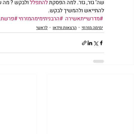
שה’ גזר, גזר. למה הפסקת 
להתפלל
 ולבקש ? מה 
להתייאש ולהמשיך לבקש.
#מדרשייתאשירה
#הרבניתימימהמזרחי
#פרשתה
ימימה מזרחי
הרצאות ווידאו
לראשי