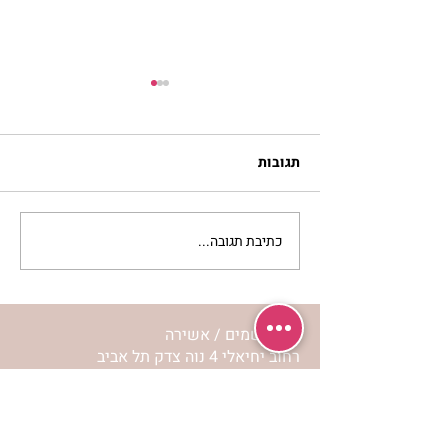
תגובות
כתיבת תגובה...
עוגת תפוחים ודבש | חדוה
שטרנברג
מרכז שמים / אשירה
רחוב יחיאלי 4 נוה צדק תל אביב
072-2146146
טלפון ארה"ב
(347) 901-5172