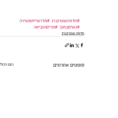
#חדווהשטרנברג
#מדרשייתאשירה
#נשיםבתנך
#מריםהנביאה
חדווה שטרנברג
פוסטים אחרונים
הצג הכול