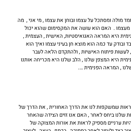
מולה ומסתכל על עצמו ובוחן את עצמו , מי אני ,  מה 
 מעצמו .  האם הוא עושה את המקסימום שהוא יכול 
ימית היא המראה האגואיסטיות, האישית , העצמית , 
 ובודק עד כמה הוא מוצא חן בעיני עצמו ואיך הוא 
 , לעשות פיתוח האישיות , ולהתקדם הלאה לעבר 
מית היא המצפן שלנו , הלב שלנו היא מכריחה אותנו 
נו , המראה הפנימית ….
אות שמשקפות לנו את הדרך האחורית , את הדרך של 
ת שלנו ביחס לאחר , האם אנו זזים הצידה שהאחר 
להיות ערניים מספיק לראות את אורות המצוקה של 
ור בצד ולעזור לאחר בתמיכה , בכתף , בעצה , לעצור 