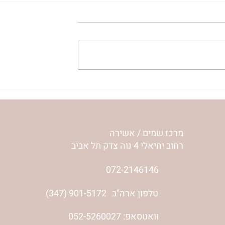
ית המפגש,
הרבנית ימימה מזרחי "משנכנס
 באב | הר'
אוהב" | ראש חודש אב
מרכז שמים / אשירה
רחוב יחיאלי 4 נוה צדק תל אביב
072-2146146
טלפון ארה"ב
(347) 901-5172
וואטסאפ: 052-5260027