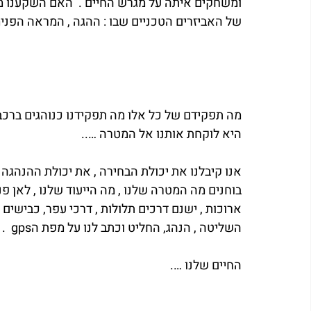
ומשחקים איתה על מגרש החיים .  האם השקענו מ
של האביזרים הטכניים שבו : ההגה , המראה הפנימ
מה תפקידם של כל אלו מה תפקידנו כנוהגים ברכב
היא לוקחת אותנו אל המטרה …..
אנו קיבלנו את יכולת הבחירה , את יכולת ההנהגה 
בוחנים מה המטרה שלנו , מה הייעוד שלנו , לאן פנ
ארוכות , ישנם דרכים תלולות , דרכי עפר, כבישים 
השליטה , הנהג, החליט וכתב לנו על מפת הgps  .
החיים שלנו ….