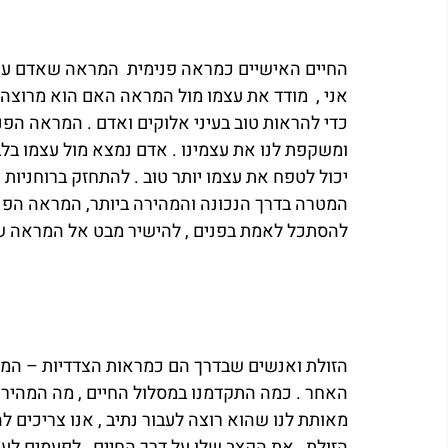
החיים האישיים כמראה פנימית  המראה שאדם עומד 
אני ,  מודד את עצמו מול המראה האם הוא מרוצה
כדי להראות טוב בעיני אלוקים ואדם . המראה הפנ
ומשקפת לנו את עצמינו . אדם נמצא מול עצמו בלבד
יכול לטפח את עצמו יותר טוב . להתחזק ברוחניות
המטרה בדרך הנכונה והמהירה ביותר, המראה הפני
להסתכל לאמת בפנים , להישיר מבט אל המראה של
הזולת ואנשים שבדרך הם כמראות הצדדיות – המר
האחר . כמה התקדמנו במסלול החיים , מה המהירו
מאותת לנו שהוא רוצה לעבור נתיב , אנו צריכים 
הזולת , את הקצב שלו על דרך החיים , לפעמים לעצ