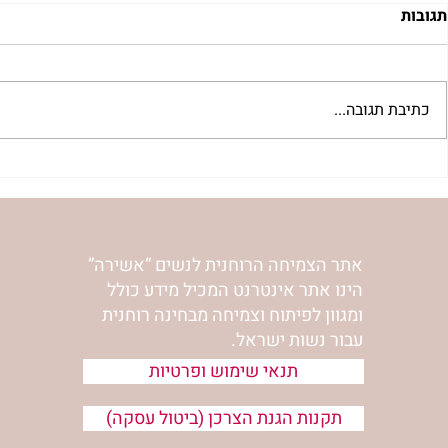
תגובות
כתיבת תגובה...
"למצוא את אהבתך האבודה" |
מתגעגעות לב
שיעור לט"ו באב | הר' ימימה
השיעור לתשעה
מזרחי
ימימה מזרחי
אתר הצמיחה הרוחנית לנשים “אשירה”
הינו אתר אינטרנט המכיל מידע כולל
ומגוון לפיתוח וצמיחה מבחינה רוחנית
עבור נשות ישראל.
תנאי שימוש ופרטיות
תקנות הגנת הצרכן (ביטול עסקה)