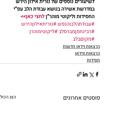
לשיעורים נוספים של נורית אילון הירש 
במדרשת אשירה בנושא עבודת הלב עפ”י 
החסידות וליקוטי מוהר”ן 
לחצי כאן>>
#עבודתהלבוהנפש
#נוריתאילוןהירש
#רבינחמןמברסלב
#ליקוטימוהרן
#מקוםבלב
הרצאות וידאו חדשות
הרצאות ווידאו
חסידות
פוסטים אחרונים
הצג הכול