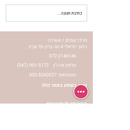
כתיבת תגובה...
מתגעגעות לבית המפגש,
השיעור לתשעה באב | הר'
ימימה מזרחי
מרכז שמים / אשירה
רחוב יחיאלי 4 נוה צדק תל אביב
072-2146146
טלפון ארה"ב
(347) 901-5172
וואטסאפ: 052-5260027
חניה בשפע באזור כולו
הרשמי לעדכונים